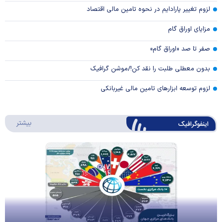
لزوم تغییر پارادایم در نحوه تامین مالی اقتصاد
مزایای اوراق گام
صفر تا صد «اوراق گام»
بدون معطلی طلبت را نقد کن!/موشن گرافیک
لزوم توسعه ابزارهای تامین مالی غیربانکی
درباره 
بیشتر
اینفوگرافیک