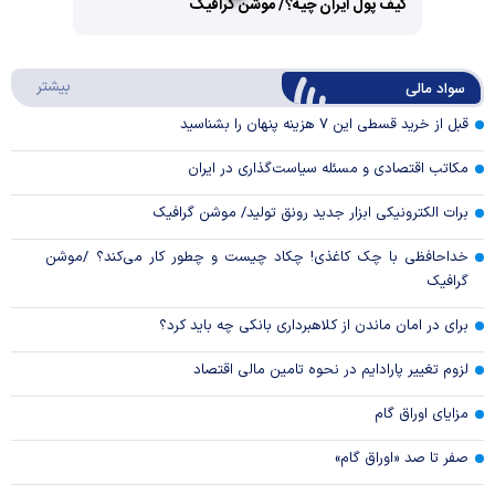
کیف پول ایران چیه؟/ موشن گرافیک
Video
Play
درباره
بیشتر
سواد مالی
Video
قبل از خرید قسطی این ۷ هزینه پنهان را بشناسید
مکاتب اقتصادی و مسئله سیاست‌گذاری در ایران
برات الکترونیکی ابزار جدید رونق تولید/ موشن گرافیک
خداحافظی با چک کاغذی! چکاد چیست و چطور کار می‌کند؟ /موشن
گرافیک
برای در امان ماندن از کلاهبرداری بانکی چه باید کرد؟
لزوم تغییر پارادایم در نحوه تامین مالی اقتصاد
مزایای اوراق گام
صفر تا صد «اوراق گام»