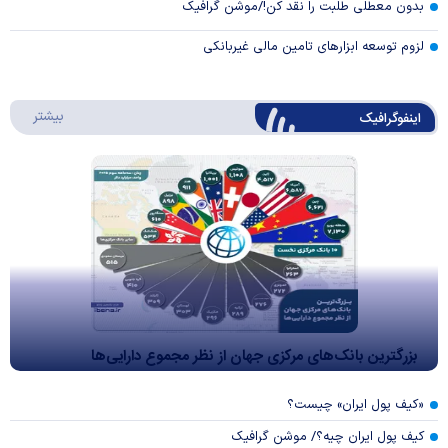
بدون معطلی طلبت را نقد کن!/موشن گرافیک
لزوم توسعه ابزارهای تامین مالی غیربانکی
درباره 
بیشتر
اینفوگرافیک
بزرگترین بانک‌های مرکزی جهان از نظر مجموع دارایی‌ها
«کیف پول ایران» چیست؟
کیف پول ایران چیه؟/ موشن گرافیک