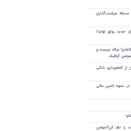
کیف پول ایران»
مسئله سیاست‌گذاری
ن اقلام سلامت‌محور
از اوراق گام تا پایان سال ۱۴۰۵ تمدید
زار جدید رونق تولید/
اغذی! چکاد چیست و
/موشن گرافیک
 از کلاهبرداری بانکی
م در نحوه تامین مالی
ام»
 را نقد کن!/موشن