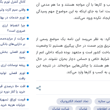
کانال کنترل تورم بگ
ب و کار‌ها با آن مواجه هستند و ما هم مدعی آن
وقتی سیم کارت وثی
ت؛ اما به جای اینکه به این موضوع مهم رسیدگی
تورم خدمات در بهار ۱۴۰۵ چقدر شد
جاد نکرده ورود می‌کنند.
چرا انضباط ارزی ب
ضروری است؟
حرکت از مزایده‌مح
رد: به نظر می‌رسد این نامه یک موضع رسمی از
بر دارایی‌های بانکی
هم از طریق وزیر صمت در حال پیگیری هستیم تا وضعیت
که وزارت ICT متولی اصلی زیرساخت کشور است و متعهد بوده شبکه داخلی اعم از
رسید
 در شرایط خاص و حساس دچار بحران نشوند. در حال
ریشه نوسانات ارزی 
هم هستند با چالش‌هایی مواجه‌اند. در نتیجه این
تورم فصلی تولی
یافت
افت ۵۰ درصد
خرید یا آغاز دوره نز
قیمت اوراق تسهی
بی ستاره
نماد اعتماد الکترونیک
جزئیات هزینه خرید ا
ی اطلاعات
شاپرک
شرکت شاپرک