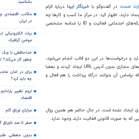
جزئیات فعال‌سازی «
بشناسید
وزارت صمت
در گفت‌وگو با
خبرنگار
ایبِنا
درباره الزام
مکاتب اقتصادی و 
 اخذ اینماد دارند، اظهار کرد: در مرکز ما کسب و کار‌ها چه
استفاده واردکنندگا
در ایران
وبسایت و ادرس URL مشخصی داشته باشند و چه در شبکه‌های اجتماعی فعالیت و ID یا شناسه مشخصی
شد
برات الکترونیکی اب
موشن گرافیک
خداحافظی با چک ک
رد و درخواست‌ها در این دو قالب انجام می‌شود،
چطور کار می‌کند؟ 
افزود: در حوزه پرداخت‌یار‌ها تسهیل بیشتری برای کسب‌وکار‌های مجازی بدون آدرس URL ایجاد کردند و بعضا
برای در امان ماندن
ی‌کنند که براساس آن بتوانند درگاه پرداخت را هم فعال و
چه باید کرد؟
لزوم تغییر پارادای
اقتصاد
یدی ایجاد نشده است. در حال حاضر هم همین روال
مزایای اوراق گام
ی که به صورت قانونی فعالیت دارند وجود ندارد.
صفر تا صد «اوراق گ
بدون معطلی طلبت