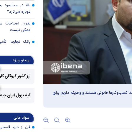
طلا در محاصره بحرا
دوباره می‌تازد؟
بدون اصلاحات ساخ
ممکن نیست
بانک تجارت، تأمین
بازسازی فاز‌های ۴ و ۵ پارس جنوبی
ویدئو ویژه
خدمات چک در بان
امن و یکپارچه
ارز کشور گروگان کا
آمادگی ایران برای
صنعتی پروژه‌محور 
 توسعه تجارت الکترونیک گفت: بیش از ۹۷ درصد کسب‌وکار‌ها قانونی هستند و وظیفه داریم برای
کیف پول ایران چیه
تهاتر ۶۷۳
شرکت‌های تراستی
مصوبه تسهیلات 
سواد مالی
اضطرار تمدید شد