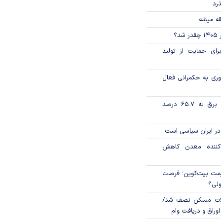
ذرد
قه میشه
؟
رای حمایت از تولید
وری به حکمرانی فعال
تورم فصلی بخش برق به ۶۵.۷ درصد
در ایران سیاسی است
دکننده معدن کاهش
ی قیمت بیت‌کوین؛ فرصت
ولی؟
لات مسکن نصف شد/
وراق و دریافت وام