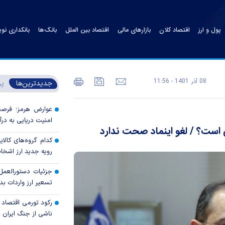
پول و ارز
اقتصاد کلان
بازارهای مالی
اقتصاد بین الملل
بانک‌ها
بانکداری نو
08 آذر 1401 - 11:56
جدیدترین‌ها
پر
عوارض هرمز؛ فرصت 
امنیت دریایی به درآم
کدام گروه‌های کالا
رویه جدید ارز اشخ
جزئیات دستورالعمل 
تسعیر ارز واردات بدو
رکود تورمی اقتصاد 
ناشی از جنگ ایران