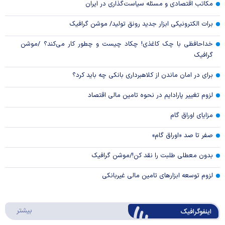
مکاتب اقتصادی و مسئله سیاست‌گذاری در ایران
برات الکترونیکی ابزار جدید رونق تولید/ موشن گرافیک
خداحافظی با چک کاغذی! چکاد چیست و چطور کار می‌کند؟ /موشن
گرافیک
برای در امان ماندن از کلاهبرداری بانکی چه باید کرد؟
لزوم تغییر پارادایم در نحوه تامین مالی اقتصاد
مزایای اوراق گام
صفر تا صد «اوراق گام»
بدون معطلی طلبت را نقد کن!/موشن گرافیک
لزوم توسعه ابزارهای تامین مالی غیربانکی
درباره 
بیشتر
اینفوگرافیک