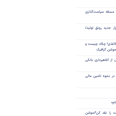
رای عدالت، اعتماد
لی
مسئله سیاست‌گذاری
یر تولید؛ «گواهی
کند؟
زار جدید رونق تولید/
اغذی! چکاد چیست و
/موشن گرافیک
 از کلاهبرداری بانکی
م در نحوه تامین مالی
ام»
 را نقد کن!/موشن