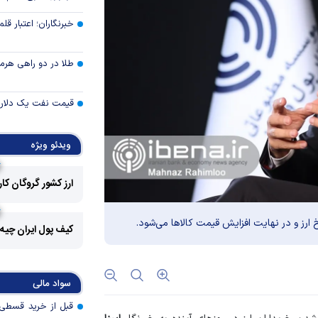
خبرنگاران؛ اعتبار قلم‌
طلا در دو راهی هرمز 
قیمت نفت یک دلار ب
سرمایه‌گذاران دوب
ویدئو ویژه
رفتند
ارز کشور گروگان کا
شوک جدید در بازار کا
ارز و در نهایت افزایش قیمت کالا‌ها می‌شود.
تأمین مالی بازساز
کیف پول ایران چیه
دوش بانک‌ها باشد
چگونه دیپلماسی ع
سواد مالی
بازار‌های جهانی را آر
صیانت از صندوق