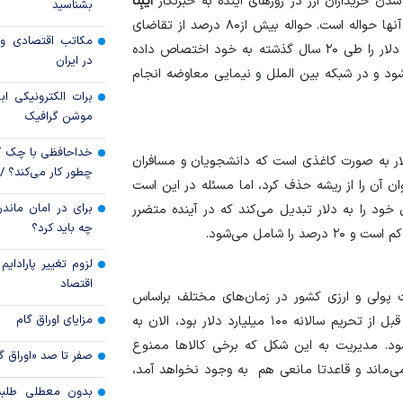
خریداران ارز در روز‌های آینده به خبرنگار
ایبِنا
بشناسید
بیمه‌ای؛ ضرورتی ب
گفت: دو مصرف برای دلار در کشور وجود دارد که یکی از آنها حواله است. حواله بیش از۸۰ درصد از تقاضای
عمومی و پایداری ما
مکاتب اقتصادی و 
واردات را تشکیل می‌دهد و سالیانه بین ۳۰ تا ۵۰ میلیارد دلار را طی ۲۰ سال گذشته به خود اختصاص داده
در ایران
ارزهای راکد در مس
شود و در شبکه بین الملل و نیمایی معاوضه انجام
سپرده ارزی» چه می‌
برات الکترونیکی اب
موشن گرافیک
خداحافظی با چک ک
ار به صورت کاغذی است که دانشجویان و مسافران
چطور کار می‌کند؟ 
ن آن را از ریشه حذف کرد، اما مسئله در این است
برای در امان ماندن
 خود را به دلار تبدیل می‌کند که در آینده متضرر
چه باید کرد؟
شامل می‌شود.
لزوم تغییر پارادای
اقتصاد
ت پولی و ارزی کشور در زمان‌های مختلف براساس
مزایای اوراق گام
ورودی آن تنظیم و بالانس می‌شود. برفرض منابع ارزی ما قبل از تحریم سالانه ۱۰۰ میلیارد دلار بود، الان به
می‌شود. مدیریت به این شکل که برخی کالا‌ها ممنوع
صفر تا صد «اوراق گ
ی‌ماند و قاعدتا مانعی هم به وجود نخواهد آمد،
بدون معطلی طلبت