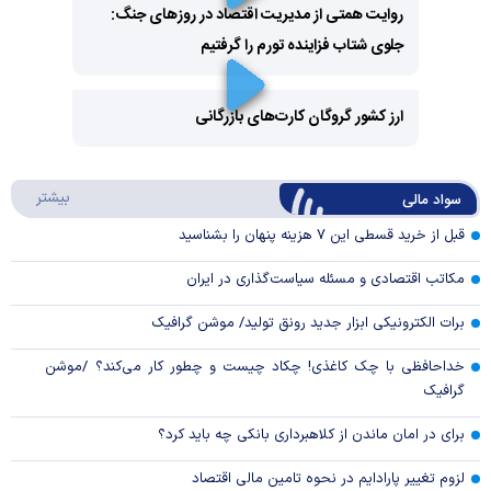
روایت همتی از مدیریت اقتصاد در روزهای جنگ:
جلوی شتاب فزاینده تورم را گرفتیم
Play
Video
ارز کشور گروگان کارت‌های بازرگانی
Play
درباره
بیشتر
سواد مالی
Video
قبل از خرید قسطی این ۷ هزینه پنهان را بشناسید
مکاتب اقتصادی و مسئله سیاست‌گذاری در ایران
برات الکترونیکی ابزار جدید رونق تولید/ موشن گرافیک
خداحافظی با چک کاغذی! چکاد چیست و چطور کار می‌کند؟ /موشن
گرافیک
برای در امان ماندن از کلاهبرداری بانکی چه باید کرد؟
لزوم تغییر پارادایم در نحوه تامین مالی اقتصاد