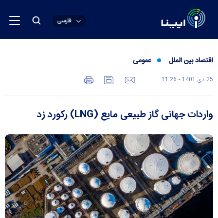
فارسی
اقتصاد بین الملل
عمومی
25 دی 1401 - 11:26
واردات جهانی گاز طبیعی مایع (LNG) رکورد زد