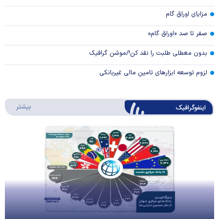
مزایای اوراق گام
صفر تا صد «اوراق گام»
بدون معطلی طلبت را نقد کن!/موشن گرافیک
لزوم توسعه ابزارهای تامین مالی غیربانکی
درباره 
بیشتر
اینفوگرافیک