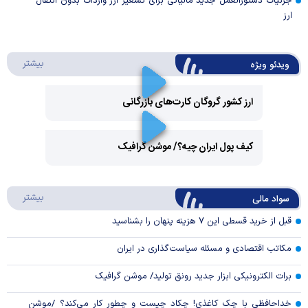
جزئیات دستورالعمل جدید مالیاتی برای تسعیر ارز واردات بدون انتقال
ارز
درباره 
بیشتر
ویدئو ویژه
ارز کشور گروگان کارت‌های بازرگانی
Play
کیف پول ایران چیه؟/ موشن گرافیک
Video
Play
درباره
بیشتر
سواد مالی
Video
قبل از خرید قسطی این ۷ هزینه پنهان را بشناسید
مکاتب اقتصادی و مسئله سیاست‌گذاری در ایران
برات الکترونیکی ابزار جدید رونق تولید/ موشن گرافیک
خداحافظی با چک کاغذی! چکاد چیست و چطور کار می‌کند؟ /موشن