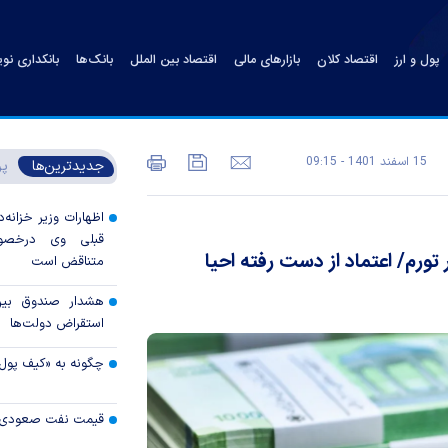
پول و ارز
اقتصاد کلان
بازارهای مالی
اقتصاد بین الملل
بانک‌ها
بانکداری نو
15 اسفند 1401 - 09:15
جدیدترین‌ها
پر
اظهارات وزیر خزانه‌د
قبلی وی درخصوص
ورم/ اعتماد از دست رفته احیا
متناقض است
هشدار صندوق بین‌ا
استقراض دولت‌ها
چگونه به «کیف پول
قیمت نفت صعودی 