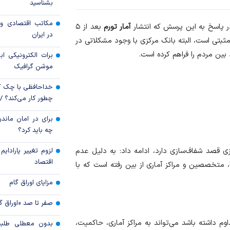
بشناسید
رویه جدید ارز اشخ
مکاتب اقتصادی و 
ر پاسخ به این پرسش که انتشار
آمار تورم
بعد از ۵
جزئیات دستورالعمل 
در ایران
 مثبتی است، البته بانک مرکزی با وجود مشکلاتی در
تسعیر ارز واردات بدو
 بین مردم را فراهم کرده است.
برات الکترونیکی اب
موشن گرافیک
خداحافظی با چک ک
چطور کار می‌کند؟ 
برای در امان ماندن
چه باید کرد؟
لزوم تغییر پارادای
زی قصد شفاف‌سازی دارد، ادامه داد: به دلیل عدم
اقتصاد
ها، متخصصین و مراکز آماری از بین رفته است که با
مزایای اوراق گام
صفر تا صد «اوراق گ
وم داشته باشد می‌تواند به مراکز آماری، حاکمیت،
بدون معطلی طلبت