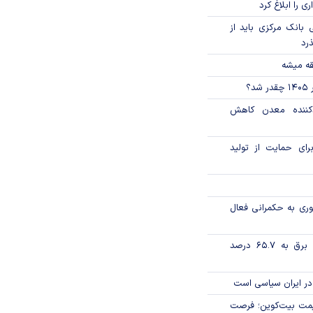
ی را ابلاغ کرد
بانک مرکزی باید از
ذرد
قه میشه
؟
دکننده معدن کاهش
رای حمایت از تولید
وری به حکمرانی فعال
تورم فصلی بخش برق به ۶۵.۷ درصد
در ایران سیاسی است
ی قیمت بیت‌کوین؛ فرصت