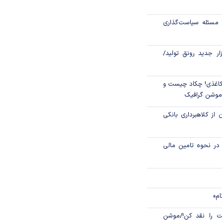
اص شدند؟
مسئله سیاست‌گذاری
جدید مالیاتی برای
ن انتقال ارز
زار جدید رونق تولید/
اغذی! چکاد چیست و
/موشن گرافیک
 از کلاهبرداری بانکی
م در نحوه تامین مالی
ام»
 را نقد کن!/موشن