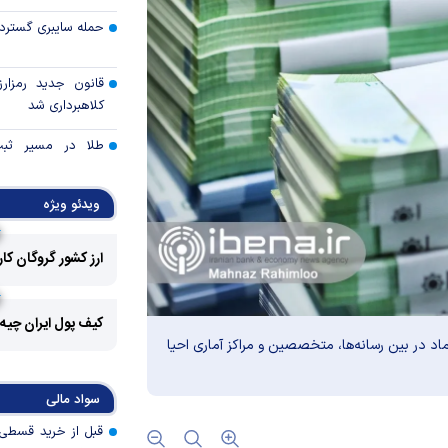
حمله سایبری گسترده
قانون جدید رمزارز
کلاهبرداری شد
طلا در مسیر ثبت 
قیمت هفته
ویدئو ویژه
توقف بی‌سابقه صا
به آمریکا
ارز کشور گروگان کا
چرا گاز در اروپا گرا
کیف پول ایران چیه
مزیت رقابتی آینده
اد در بین رسانه‌ها، متخصصین و مراکز آماری احیا
عوارض هرمز؛ فرصت 
سواد مالی
امنیت دریایی به درآم
کدام گروه‌های کالا