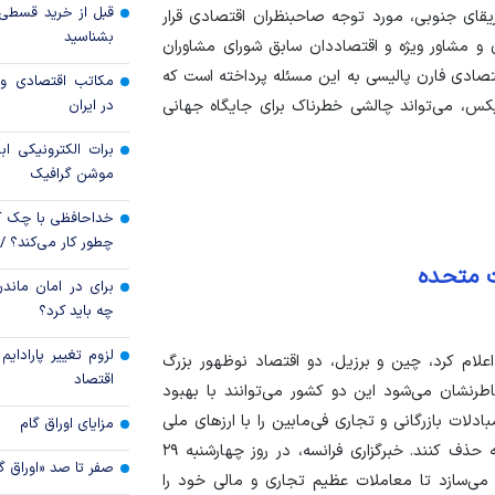
 هند و آفریقای جنوبی، مورد توجه صاحبنظران اقتصادی قرار
طلا در دو راهی هرمز 
بشناسید
ی و مشاور ویژه و اقتصاددان سابق شورای مشاوران
تصادی فارن پالیسی به این مسئله پرداخته است که
مکاتب اقتصادی و 
قیمت نفت یک دلار ب
یکس، می‌تواند چالشی خطرناک برای جایگاه جهانی
در ایران
برات الکترونیکی اب
موشن گرافیک
خداحافظی با چک ک
چطور کار می‌کند؟ 
ت متحده
برای در امان ماندن
چه باید کرد؟
لزوم تغییر پارادای
یرخانه ائتلاف اقتصادی بریکس در روز ۲۸ مارس ۲۰۲۳ اعلام کرد، چین و برزیل، دو اقتصاد نوظهور بزرگ
اقتصاد
طرنشان می‌شود این دو کشور می‌توانند با بهبود
۷ ساله‌ی قابل تمدید، مبادلات بازرگانی و تجاری فی‌ما‌بین را با ارز‌های ملی
مزایای اوراق گام
خودشان انجام دهند و دلار آمریکا را به عنوان یک واسطه حذف کنند. خبرگزاری فرانسه، در روز چهارشنبه ۲۹
صفر تا صد «اوراق گ
 می‌سازد تا معاملات عظیم تجاری و مالی خود را