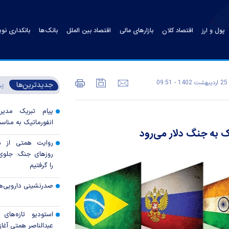
پول و ارز
اقتصاد کلان
بازارهای مالی
اقتصاد بین الملل
بانک‌ها
بانکداری نو
25 ارديبهشت 1402 - 09:51
جدیدترین‌ها
پر
پیام تبریک مدی
انفورماتیک به مناسب
 به جنگ دلار می‌رود
روایت همتی از م
روزهای جنگ: جلوی 
را گرفتیم
صدرنشینی دارویی‌ه
استودیو تازه‌های
عبدالناصر همتی آغاز 