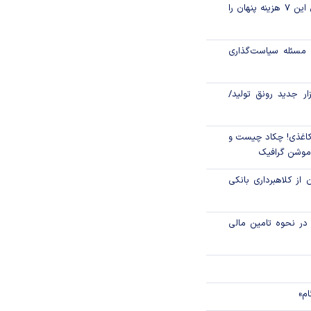
قبل از خرید قسطی این ۷ هزینه پنهان را
و فدرال‌رزرو
مسئله سیاست‌گذاری
الا رفت
زار جدید رونق تولید/
اغذی! چکاد چیست و
/موشن گرافیک
 از کلاهبرداری بانکی
م در نحوه تامین مالی
ام»