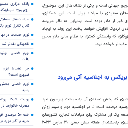
بانک مرکزی دستور
 مرجع جهانی است و یکی از نشانه‌های این موضوع،
ارزی ویژه سرمایه‌گذار
ستان سعودی با مبادله یوان است. این همکاری،
سیاست‌های حمایتی 
 عربستان در ۵ سال اخیر با ارزی غیر از دلار بوده است؛ بنابراین به نظر می‌رسد
کانال کنترل تورم بگ
ری یوان چین با نماد رنمینبی (RMB) در آینده‌ی نزدیک افزایش خواهد یافت. این روند به ایجاد
تورم خدمات در بهار ۱۴۰۵ چقدر شد
زوکاری که وابستگی کمتری به نظام مالی دلار محور
فیدتر خواهد بود.
نقدینگی نقدتر شد
تورم فصلی تولی
یافت
چرا انضباط ارزی ب
ضروری است؟
بریکس به اجلاسیه آتی می‌رود
رسید
ری که بخش عمده‌ی آن به مباحث پیرامون نبرد
روایت شبکه پردا
مصرف خانوار‌ها در 
روسیه درصدد است تا در اجلاسیه دوم و سوم ژوئن
توسعه یک ارز مشترک برای مبادلات تجاری کشور‌های
افت ۵۰ درصد
خرید یا آغاز دوره نز
بریکس را با جدیت دنبال کند. ماریا زاخارووا، در نشست خبری پنجشنبه‌ی هفته پیش یعنی ۳۰ مارس ۲۰۲۳