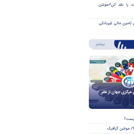
 را نقد کن!/موشن
 تامین مالی غیربانکی
درباره اینفوگرافیک
بیشتر
 مرکزی جهان از نظر
چیست؟
؟/ موشن گرافیک