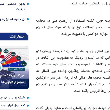
رزیل و بالعکس مبادله کنند.
بدون معطلی طلبت
گرافیک
لزوم توسعه ابزارهای
ایت چین، گفت: استفاده از ارز‌های ملی در تجارت
 و خطر نوسانات نرخ ارز را که شرکت‌های تجاری
جارت دو کشور را تقویت می‌کند.
اینفوگرافیک
ین‌المللی چین، اعلام کرد روند توسعه پیمان‌های
ایی که در آینده‌ی نزدیک به عضویت این ائتلاف در
می‌آیند در جریان است و کشور‌های بیشتری مایل به استفاده از RMB در تسویه و پرداخت‌های خود هستند که
کننده‌ی اعتماد روزافزون جامعه بین المللی به
بزرگترین بانک‌های
شت: تحریم‌های مالی که از زمان آغاز بحران اوکراین
مجموع دارایی‌ها
جاد "بحران اعتماد" به دلار شده و در نتیجه‌ی
ارز‌ها افزایش یافته است.
«کیف پول ایران» 
کیف پول ایران چیه
ر عرصه تجارت بین‌الملل است و شاید بتوان گفت