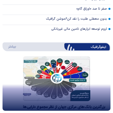
صفر تا صد «اوراق گام»
بدون معطلی طلبت را نقد کن!/موشن گرافیک
لزوم توسعه ابزارهای تامین مالی غیربانکی
درباره 
بیشتر
اینفوگرافیک
بزرگترین بانک‌های مرکزی جهان از نظر مجموع دارایی‌ها