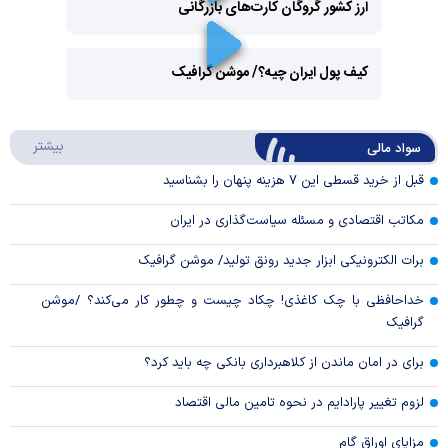
ارز کشور گروگان کارت‌های بازرگانی
Play
کیف پول ایران چیه؟/ موشن گرافیک
Video
Play
درباره
بیشتر
سواد مالی
Video
قبل از خرید قسطی این ۷ هزینه پنهان را بشناسید
مکاتب اقتصادی و مسئله سیاست‌گذاری در ایران
برات الکترونیکی ابزار جدید رونق تولید/ موشن گرافیک
خداحافظی با چک کاغذی! چکاد چیست و چطور کار می‌کند؟ /موشن
گرافیک
برای در امان ماندن از کلاهبرداری بانکی چه باید کرد؟
لزوم تغییر پارادایم در نحوه تامین مالی اقتصاد
مزایای اوراق گام