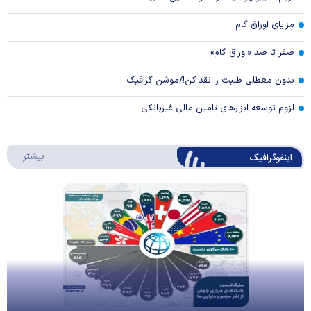
مزایای اوراق گام
صفر تا صد «اوراق گام»
بدون معطلی طلبت را نقد کن!/موشن گرافیک
لزوم توسعه ابزارهای تامین مالی غیربانکی
درباره 
بیشتر
اینفوگرافیک