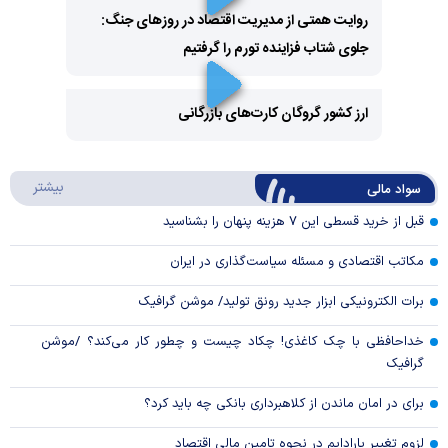
روایت همتی از مدیریت اقتصاد در روزهای جنگ:
جلوی شتاب فزاینده تورم را گرفتیم
Play
Video
ارز کشور گروگان کارت‌های بازرگانی
Play
درباره
بیشتر
سواد مالی
Video
قبل از خرید قسطی این ۷ هزینه پنهان را بشناسید
مکاتب اقتصادی و مسئله سیاست‌گذاری در ایران
برات الکترونیکی ابزار جدید رونق تولید/ موشن گرافیک
خداحافظی با چک کاغذی! چکاد چیست و چطور کار می‌کند؟ /موشن
گرافیک
برای در امان ماندن از کلاهبرداری بانکی چه باید کرد؟
لزوم تغییر پارادایم در نحوه تامین مالی اقتصاد