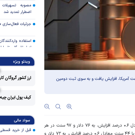
مصوبه تسهیلات 
اضطرار تمدید شد
جزئیات فعال‌سازی «
استفاده واردکنندگا
شد
ویدئو ویژه
رالی وال‌استریت، آسی
ارز کشور گروگان کا
ت آمریکا، افزایش یافت و به سوی ثبت دومین
جهان با افزایش 
مواجه است
کیف پول ایران چیه
تأمی
توسط بانک مسکن
پروژه‌ها در اولویت قر
سواد مالی
، بهای معاملات نفت برنت با ۴۵ سنت معادل ۰.۶ درصد افزایش، به ۷۶ دلار و ۹۷ سنت در هر
اولویت‌های بانک
بشکه رسید. بهای معاملات وست تگزاس اینترمدیت آمریکا با ۴۴ سنت معادل ۰.۶ درصد افزایش، به ۷۲ دلار و
اقتصاد جنگی