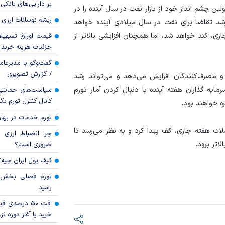
بر دارایی‌های بانکی
لین چشم انداز خود از بازار نفت در سال آینده را در
ریشه نوسانات ارزی 
ه رشد تقاضا برای نفت در سال میلادی آینده خواهد
، کند خواهد شد، اما همچنان افزایشی بالاتر از
قیمت اوراق تسهی
جزئیات هزینه خرید ا
گفت‌وگو با مدیرعا
/ گزارش تصویری
ا و مصرف‌کنندگان افزایش می‌دهد و می‌تواند رشد
مایه گذاران هفته آینده با دنبال کردن آمار تورم
سیاست‌های حمایتی 
کانال کنترل تورم بگ
ه خواهند بود.
تورم خدمات در بهار ۱۴۰۵ چقدر شد
ملات هفته جاری، کف پیدا کرد و به نظر می‌رسد تا
چرا انضباط ارزی ب
اتر برود.
ضروری است؟
کیف پول ایران چیه
رسید
افت ۵۰ درصد
خرید یا آغاز دوره نز