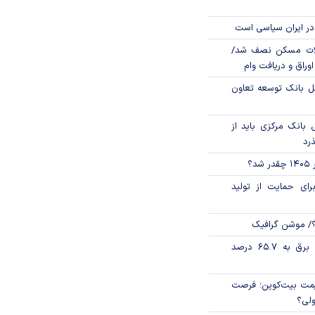
در ایران سیاسی است
لات مسکن نصف شد/
وراق و دریافت وام
مل بانک توسعه تعاون
بانک مرکزی باید از
ذرد
؟
رای حمایت از تولید
؟/ موشن گرافیک
تورم فصلی بخش برق به ۶۵.۷ درصد
ی قیمت بیت‌کوین؛ فرصت
ولی؟