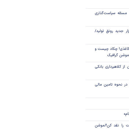
رکز مبادله ایران؛
مسئله سیاست‌گذاری
اتی در سیاهچاله
زار جدید رونق تولید/
اغذی! چکاد چیست و
/موشن گرافیک
 از کلاهبرداری بانکی
م در نحوه تامین مالی
ام»
 را نقد کن!/موشن