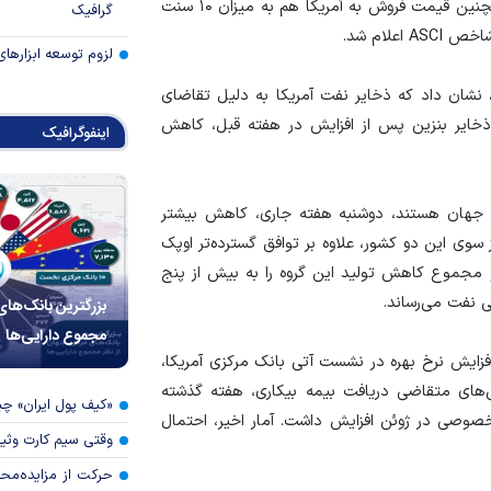
در هر بشکه بالاتر از قیمت نفت برنت ICE تعیین کرد. همچنین قیمت فروش به آمریکا هم به میزان ۱۰ سنت
گرافیک
لزوم توسعه ابزارهای
د، نشان داد که ذخایر نفت آمریکا به دلیل تقاضای
ذخایر بنزین پس از افزایش در هفته قبل، کاهش
اینفوگرافیک
 جهان هستند، دوشنبه هفته جاری، کاهش بیشتر
سوی این دو کشور، علاوه بر توافق گسترده‌تر اوپک
دود کردن عرضه تا پایان سال ۲۰۲۴ است و مجموع کاهش تولید این گروه را به بیش از پنج
 نفت می‌رساند.
بزرگترین بانک‌های
مجموع دارایی‌ها
افزایش نرخ بهره در نشست آتی بانک مرکزی آمریکا،
‌های متقاضی دریافت بیمه بیکاری، هفته گذشته
«کیف پول ایران» 
وصی در ژوئن افزایش داشت. آمار اخیر، احتمال
وقتی سیم کارت وثی
حرکت از مزایده‌مح