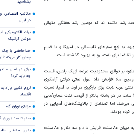
بشناسید
قیمت دلار و یورو م
مکاتب اقتصادی و 
امروز پنجشنبه ۱۵ مرداد ۱۴۰۵
در ایران
صد رشد داشته اند که دومین رشد هفتگی متوالی
سقوط ارزهای صادر
برات الکترونیکی اب
کارت‌های بازرگانی
موشن گرافیک
 در این باره گفت: با ورود به اوج سفر‌های تابستانی در آمریکا و با اقدام
خداحافظی با چک ک
 تقاضا برای نفت، رو به بهبود گذاشته است.
چطور کار می‌کند؟ 
برای در امان ماندن
لاوه بر توافق محدودیت عرضه اوپک پلاس، قیمت
چه باید کرد؟
مین ماه افزایش داد. غول نفتی دولتی آرامکوی
فتی عرب لایت برای بارگیری در اوت به آسیا، نسبت
لزوم تغییر پارادای
اقتصاد
به ژوئیه ۲۰ سنت در هر بشکه افزایش یافته و سه دلار و ۲۰ سنت در هر بشکه بالاتر از قیمت نفت عمان/دبی
می‌شد، اما تعدادی از پالایشگاه‌های آسیایی در
مزایای اوراق گام
صفر تا صد «اوراق گ
آرامکو قیمت فروش نفت عرب لایت به شمال غربی اروپا را به میزان ۸۰ سنت افزایش داد و سه دلار و ۸۰ سنت
بدون معطلی طلبت