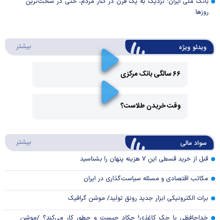
بانک ملی ایران؛ نزدیک به یک قرن در کنار مردم، حتی در سخت‌ترین
روز‌ها
درباره 
بیشتر
ویدئو ویژه
۶۶ سالگی بانک مرکزی
Play
وقت خریدن طلاست؟
Video
Play
درباره
بیشتر
سواد مالی
Video
قبل از خرید قسطی این ۷ هزینه پنهان را بشناسید
مکاتب اقتصادی و مسئله سیاست‌گذاری در ایران
برات الکترونیکی ابزار جدید رونق تولید/ موشن گرافیک
خداحافظی با چک کاغذی! چکاد چیست و چطور کار می‌کند؟ /موشن