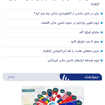
گرافیک
برای در امان ماندن از کلاهبرداری بانکی چه باید کرد؟
لزوم تغییر پارادایم در نحوه تامین مالی اقتصاد
مزایای اوراق گام
صفر تا صد «اوراق گام»
بدون معطلی طلبت را نقد کن!/موشن گرافیک
لزوم توسعه ابزارهای تامین مالی غیربانکی
درباره 
بیشتر
اینفوگرافیک