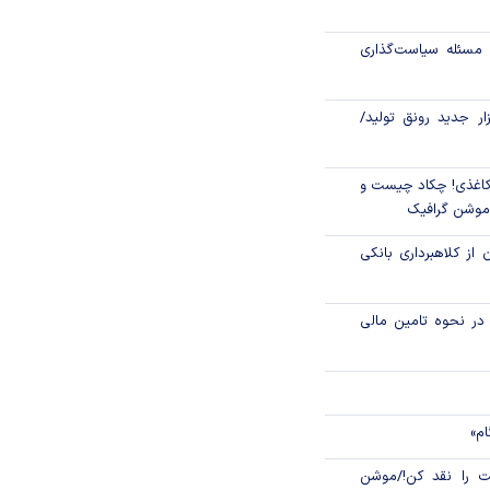
رکز مبادله ایران؛
مسئله سیاست‌گذاری
اتی در سیاهچاله
زار جدید رونق تولید/
اغذی! چکاد چیست و
/موشن گرافیک
 از کلاهبرداری بانکی
م در نحوه تامین مالی
ام»
 را نقد کن!/موشن