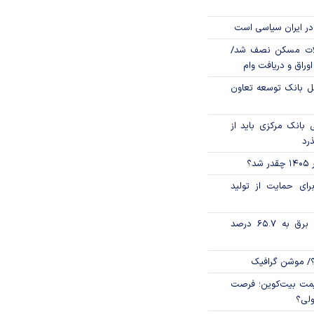
در ایران سیاسی است
لات مسکن نصف شد/
وراق و دریافت وام
مل بانک توسعه تعاون
بانک مرکزی باید از
ذرد
؟
رای حمایت از تولید
تورم فصلی بخش برق به ۶۵.۷ درصد
؟/ موشن گرافیک
ی قیمت بیت‌کوین؛ فرصت
ولی؟