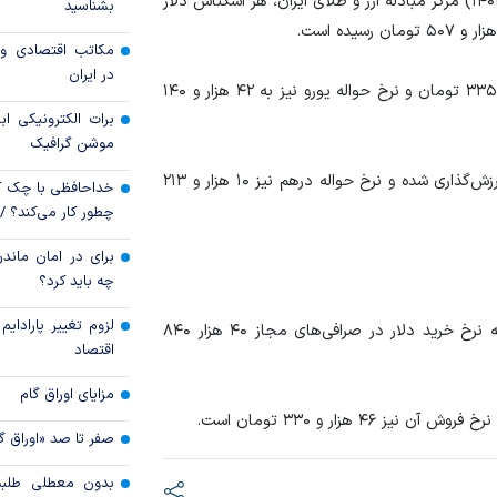
، در معاملات امروز (سه‌شنبه ۲۷ تیر ۱۴۰۲) مرکز مبادله ارز و طلای ایران، هر اسکناس دلار
بشناسید
قیمت دلار و یورو م
مکاتب اقتصادی و 
امروز پنجشنبه ۱۵ مرداد ۱۴۰۵
در ایران
قیمت هر اسکناس یورو در مرکز مبادله ایران به ۴۶ هزار و ۳۳۵ تومان و نرخ حواله یورو نیز به ۴۲ هزار و ۱۴۰
سقوط ارزهای صادر
برات الکترونیکی اب
کارت‌های بازرگانی
موشن گرافیک
از سوی دیگر، اسکناس درهم امارات ۱۱ هزار و ۲۳۴ تومان ارزش‌گذاری شده و نرخ حواله درهم نیز ۱۰ هزار و ۲۱۳
خداحافظی با چک ک
چطور کار می‌کند؟ 
برای در امان ماندن
چه باید کرد؟
لزوم تغییر پارادای
از بازار ارز نشان می‌دهد که نرخ خرید دلار در صرافی‌های مجاز ۴۰ هزار ۸۴۰
اقتصاد
مزایای اوراق گام
صفر تا صد «اوراق گ
بدون معطلی طلبت