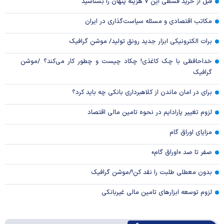
قبل از خرید قسطی این ۷ هزینه پنهان را بشناسید
مکاتب اقتصادی و مسئله سیاست‌گذاری در ایران
برات الکترونیکی ابزار جدید رونق تولید/ موشن گرافیک
خداحافظی با چک کاغذی! چکاد چیست و چطور کار می‌کند؟ /موشن
گرافیک
برای در امان ماندن از کلاهبرداری بانکی چه باید کرد؟
لزوم تغییر پارادایم در نحوه تامین مالی اقتصاد
مزایای اوراق گام
صفر تا صد «اوراق گام»
بدون معطلی طلبت را نقد کن!/موشن گرافیک
لزوم توسعه ابزارهای تامین مالی غیربانکی