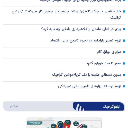
برات الکترونیکی ابزار جدید رونق تولید/ موشن گرافیک
خداحافظی با چک کاغذی! چکاد چیست و چطور کار می‌کند؟ /موشن
گرافیک
برای در امان ماندن از کلاهبرداری بانکی چه باید کرد؟
لزوم تغییر پارادایم در نحوه تامین مالی اقتصاد
مزایای اوراق گام
صفر تا صد «اوراق گام»
بدون معطلی طلبت را نقد کن!/موشن گرافیک
لزوم توسعه ابزارهای تامین مالی غیربانکی
درباره 
بیشتر
اینفوگرافیک