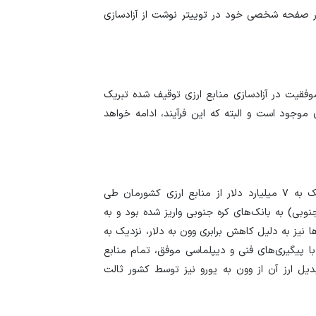
صفحه شخصی خود در توییتر نوشت از آزادسازی
قیمت دلار و یورو م
امروز پنجشنبه ۱۵ مرداد ۱۴۰۵
سقوط ارزهای صادر
کارت‌های بازرگانی
وفقیت در آزادسازی منابع ارزی توقیف شده تبریک
 موجود است و البته که این فرآیند، ادامه خواهد
فرزین تصریح کرد: لازم به تاکید است که متاسفانه نزدیک به ۷ میلیارد دلار از منابع ارزی کشورمان طی
ل ملی کره جنوبی) به بانک‌های کره جنوبی واریز شده بود و به
نیز به دلیل کاهش برابری وون به دلار، نزدیک به
با پیگیری‌های فنی و دیپلماسی موفق، تمام منابع
بدیل ارز آن از وون به یورو نیز توسط کشور ثالت