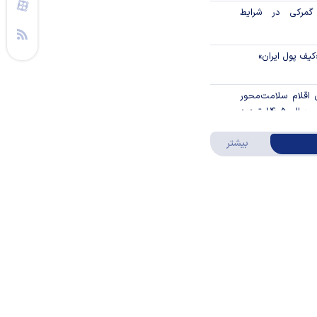
گمرکی در شرایط
کیف پول ایران»
ن اقلام سلامت‌محور
از اوراق گام تا پایان سال ۱۴۰۵ تمدید
درباره ویدئو ویژه
بیشتر
ا را تکان داد
قیمت مواد غذایی
ن مالی ۳۹۶ هزار واحد نهضت ملی
/ فروش اقساطی
ار گیرد
 مرکزی در شرایط