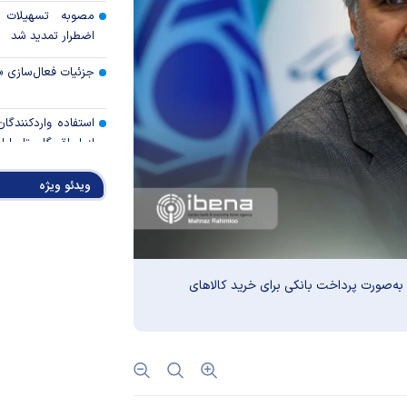
مصوبه تسهیلات 
اضطرار تمدید شد
جزئیات فعال‌سازی «
استفاده واردکنندگا
شد
ویدئو ویژه
رالی وال‌استریت، آسی
جهان با افزایش 
مواجه است
 به‌صورت پرداخت بانکی برای خرید کالا‌های
تأمی
توسط بانک مسکن
پروژه‌ها در اولویت قر
اولویت‌های بانک
اقتصاد جنگی