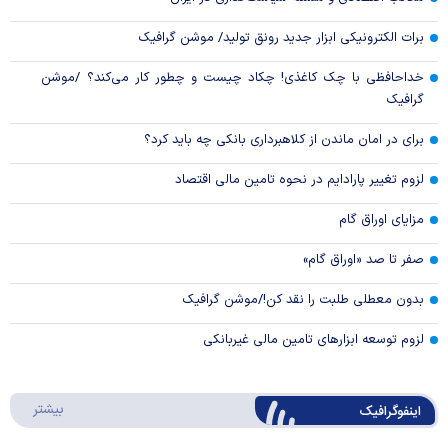
برات الکترونیکی ابزار جدید رونق تولید/ موشن گرافیک
خداحافظی با چک کاغذی! چکاد چیست و چطور کار می‌کند؟ /موشن
گرافیک
برای در امان ماندن از کلاهبرداری بانکی چه باید کرد؟
لزوم تغییر پارادایم در نحوه تامین مالی اقتصاد
مزایای اوراق گام
صفر تا صد «اوراق گام»
بدون معطلی طلبت را نقد کن!/موشن گرافیک
لزوم توسعه ابزارهای تامین مالی غیربانکی
درباره 
بیشتر
اینفوگرافیک