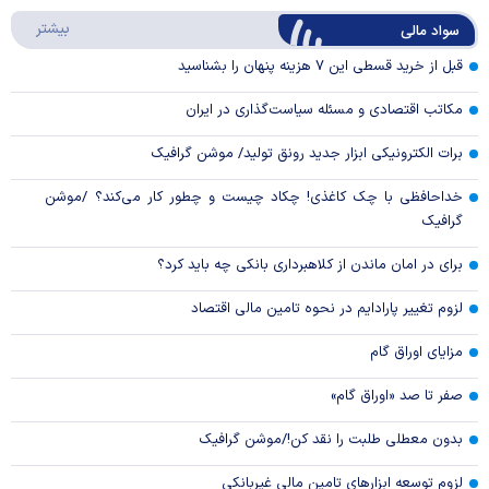
درباره
بیشتر
سواد مالی
Video
قبل از خرید قسطی این ۷ هزینه پنهان را بشناسید
مکاتب اقتصادی و مسئله سیاست‌گذاری در ایران
برات الکترونیکی ابزار جدید رونق تولید/ موشن گرافیک
خداحافظی با چک کاغذی! چکاد چیست و چطور کار می‌کند؟ /موشن
گرافیک
برای در امان ماندن از کلاهبرداری بانکی چه باید کرد؟
لزوم تغییر پارادایم در نحوه تامین مالی اقتصاد
مزایای اوراق گام
صفر تا صد «اوراق گام»
بدون معطلی طلبت را نقد کن!/موشن گرافیک
لزوم توسعه ابزارهای تامین مالی غیربانکی