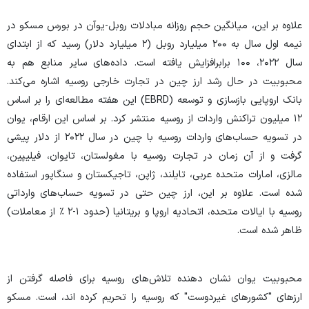
علاوه بر این، میانگین حجم روزانه مبادلات روبل-یوآن در بورس مسکو در
نیمه اول سال به ۲۰۰ میلیارد روبل (۲ میلیارد دلار) رسید که از ابتدای
سال ۲۰۲۲، ۱۰۰ برابرافزایش یافته است. داده‌های سایر منابع هم به
محبوبیت در حال رشد ارز چین در تجارت خارجی روسیه اشاره می‌کند.
بانک اروپایی بازسازی و توسعه (EBRD) این هفته مطالعه‌ای را بر اساس
۱۲ میلیون تراکنش واردات از روسیه منتشر کرد. بر اساس این ارقام، یوان
در تسویه حساب‌های واردات روسیه با چین در سال ۲۰۲۲ از دلار پیشی
گرفت و از آن زمان در تجارت روسیه با مغولستان، تایوان، فیلیپین،
مالزی، امارات متحده عربی، تایلند، ژاپن، تاجیکستان و سنگاپور استفاده
شده است. علاوه بر این، ارز چین حتی در تسویه حساب‌های وارداتی
روسیه با ایالات متحده، اتحادیه اروپا و بریتانیا (حدود ۱-۲ ٪ از معاملات)
ظاهر شده است.
محبوبیت یوان نشان دهنده تلاش‌های روسیه برای فاصله گرفتن از
ارز‌های "کشور‌های غیردوست" که روسیه را تحریم کرده اند، است. مسکو