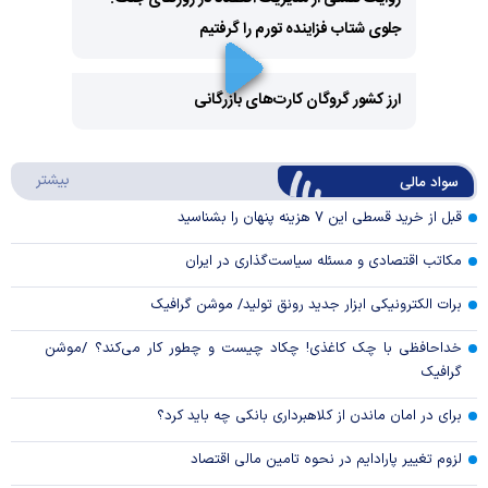
جلوی شتاب فزاینده تورم را گرفتیم
Play
Video
ارز کشور گروگان کارت‌های بازرگانی
Play
درباره
بیشتر
سواد مالی
Video
قبل از خرید قسطی این ۷ هزینه پنهان را بشناسید
مکاتب اقتصادی و مسئله سیاست‌گذاری در ایران
برات الکترونیکی ابزار جدید رونق تولید/ موشن گرافیک
خداحافظی با چک کاغذی! چکاد چیست و چطور کار می‌کند؟ /موشن
گرافیک
برای در امان ماندن از کلاهبرداری بانکی چه باید کرد؟
لزوم تغییر پارادایم در نحوه تامین مالی اقتصاد