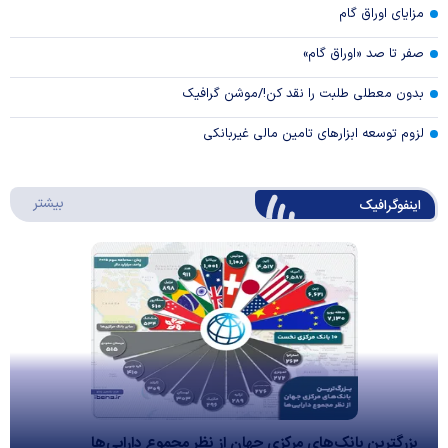
مزایای اوراق گام
صفر تا صد «اوراق گام»
بدون معطلی طلبت را نقد کن!/موشن گرافیک
لزوم توسعه ابزارهای تامین مالی غیربانکی
درباره 
بیشتر
اینفوگرافیک
بزرگترین بانک‌های مرکزی جهان از نظر مجموع دارایی‌ها