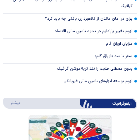
گرافیک
برای در امان ماندن از کلاهبرداری بانکی چه باید کرد؟
لزوم تغییر پارادایم در نحوه تامین مالی اقتصاد
مزایای اوراق گام
صفر تا صد «اوراق گام»
بدون معطلی طلبت را نقد کن!/موشن گرافیک
لزوم توسعه ابزارهای تامین مالی غیربانکی
درباره 
بیشتر
اینفوگرافیک