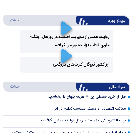
درباره 
بیشتر
ویدئو ویژه
روایت همتی از مدیریت اقتصاد در روزهای جنگ:
جلوی شتاب فزاینده تورم را گرفتیم
Play
Video
ارز کشور گروگان کارت‌های بازرگانی
Play
درباره
بیشتر
سواد مالی
Video
قبل از خرید قسطی این ۷ هزینه پنهان را بشناسید
مکاتب اقتصادی و مسئله سیاست‌گذاری در ایران
برات الکترونیکی ابزار جدید رونق تولید/ موشن گرافیک
خداحافظی با چک کاغذی! چکاد چیست و چطور کار می‌کند؟ /موشن