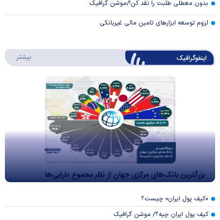
بدون معطلی طلبت را نقد کن!/موشن گرافیک
لزوم توسعه ابزارهای تامین مالی غیربانکی
درباره 
بیشتر
اینفوگرافیک
بزرگترین بانک‌های مرکزی جهان از نظر مجموع دارایی‌ها
«کیف پول ایران» چیست؟
کیف پول ایران چیه؟/ موشن گرافیک