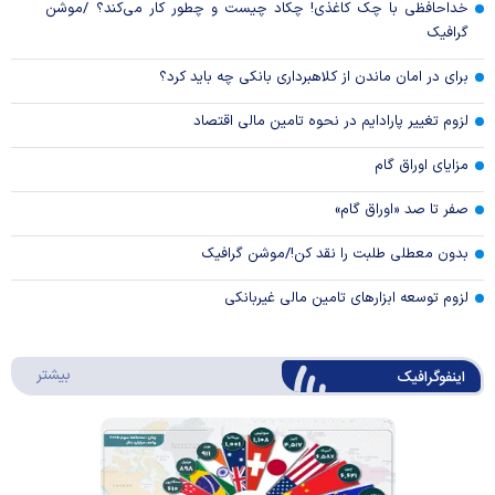
خداحافظی با چک کاغذی! چکاد چیست و چطور کار می‌کند؟ /موشن
گرافیک
برای در امان ماندن از کلاهبرداری بانکی چه باید کرد؟
لزوم تغییر پارادایم در نحوه تامین مالی اقتصاد
مزایای اوراق گام
صفر تا صد «اوراق گام»
بدون معطلی طلبت را نقد کن!/موشن گرافیک
لزوم توسعه ابزارهای تامین مالی غیربانکی
درباره 
بیشتر
اینفوگرافیک