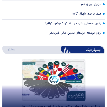
مزایای اوراق گام
صفر تا صد «اوراق گام»
بدون معطلی طلبت را نقد کن!/موشن گرافیک
لزوم توسعه ابزارهای تامین مالی غیربانکی
درباره 
بیشتر
اینفوگرافیک
بزرگترین بانک‌های مرکزی جهان از نظر مجموع دارایی‌ها