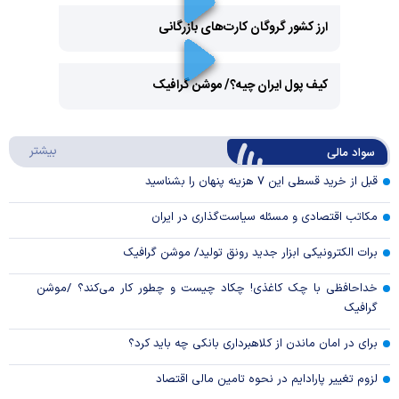
ارز کشور گروگان کارت‌های بازرگانی
Play
کیف پول ایران چیه؟/ موشن گرافیک
Video
Play
درباره
بیشتر
سواد مالی
Video
قبل از خرید قسطی این ۷ هزینه پنهان را بشناسید
مکاتب اقتصادی و مسئله سیاست‌گذاری در ایران
برات الکترونیکی ابزار جدید رونق تولید/ موشن گرافیک
خداحافظی با چک کاغذی! چکاد چیست و چطور کار می‌کند؟ /موشن
گرافیک
برای در امان ماندن از کلاهبرداری بانکی چه باید کرد؟
لزوم تغییر پارادایم در نحوه تامین مالی اقتصاد