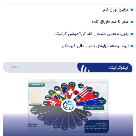
مزایای اوراق گام
صفر تا صد «اوراق گام»
بدون معطلی طلبت را نقد کن!/موشن گرافیک
لزوم توسعه ابزارهای تامین مالی غیربانکی
درباره 
بیشتر
اینفوگرافیک