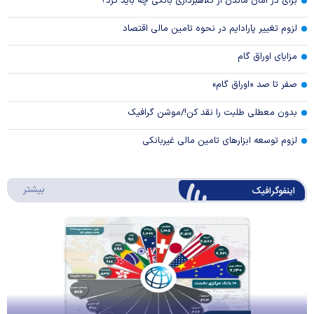
برای در امان ماندن از کلاهبرداری بانکی چه باید کرد؟
لزوم تغییر پارادایم در نحوه تامین مالی اقتصاد
مزایای اوراق گام
صفر تا صد «اوراق گام»
بدون معطلی طلبت را نقد کن!/موشن گرافیک
لزوم توسعه ابزارهای تامین مالی غیربانکی
درباره 
بیشتر
اینفوگرافیک