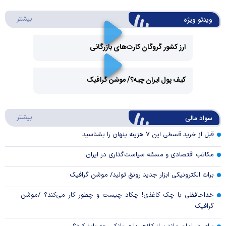
درباره 
بیشتر
ویدئو ویژه
ارز کشور گروگان کارت‌های بازرگانی
Play
کیف پول ایران چیه؟/ موشن گرافیک
Video
Play
درباره
بیشتر
سواد مالی
Video
قبل از خرید قسطی این ۷ هزینه پنهان را بشناسید
مکاتب اقتصادی و مسئله سیاست‌گذاری در ایران
برات الکترونیکی ابزار جدید رونق تولید/ موشن گرافیک
خداحافظی با چک کاغذی! چکاد چیست و چطور کار می‌کند؟ /موشن
گرافیک