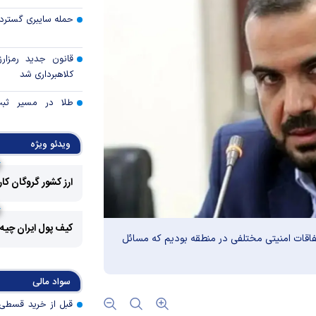
حمله سایبری گسترده
قانون جدید رمزارز
کلاهبرداری شد
طلا در مسیر ثبت 
قیمت هفته
ویدئو ویژه
توقف بی‌سابقه صا
به آمریکا
ارز کشور گروگان کا
چرا گاز در اروپا گرا
کیف پول ایران چیه
مزیت رقابتی آینده
قات امنیتی مختلفی در منطقه بودیم که مسائل
عوارض هرمز؛ فرصت 
سواد مالی
امنیت دریایی به درآم
کدام گروه‌های کالا