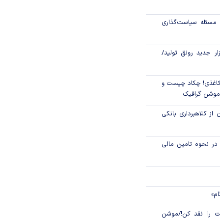
اص شدند؟
مسئله سیاست‌گذاری
جدید مالیاتی برای
ن انتقال ارز
زار جدید رونق تولید/
اغذی! چکاد چیست و
/موشن گرافیک
 از کلاهبرداری بانکی
م در نحوه تامین مالی
ام»
 را نقد کن!/موشن