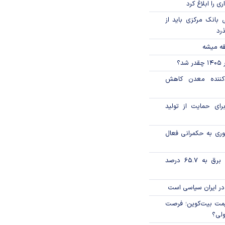
ی را ابلاغ کرد
بانک مرکزی باید از
ذرد
قه میشه
؟
دکننده معدن کاهش
رای حمایت از تولید
وری به حکمرانی فعال
تورم فصلی بخش برق به ۶۵.۷ درصد
در ایران سیاسی است
ی قیمت بیت‌کوین؛ فرصت
ولی؟