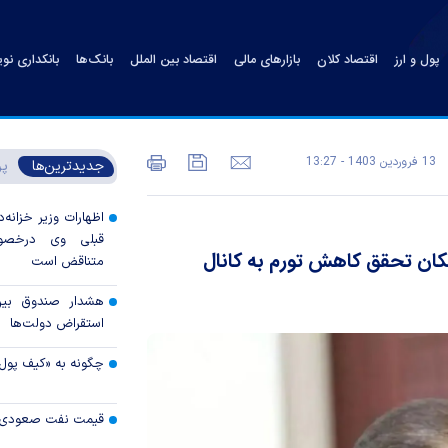
پول و ارز
اقتصاد کلان
بازارهای مالی
اقتصاد بین الملل
بانک‌ها
بانکداری نو
13 فروردين 1403 - 13:27
جدیدترین‌ها
پر
اظهارات وزیر خزانه‌د
قبلی وی درخصوص
دیریت شد/ امکان تحقق کاهش تورم به کانال
متناقض است
هشدار صندوق بین‌ا
استقراض دولت‌ها
چگونه به «کیف پول
قیمت نفت صعودی 