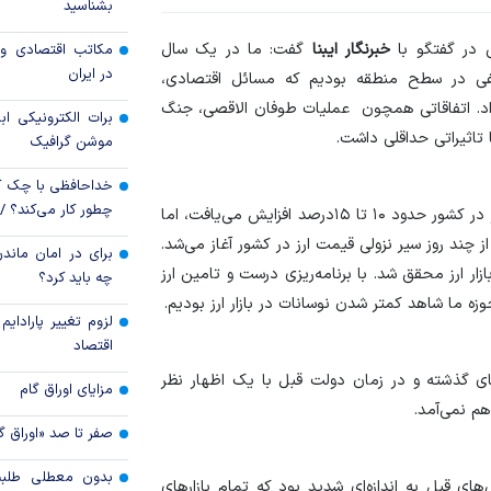
بشناسید
رویه جدید ارز اشخ
 در گفتگو با
خبرنگار ایبنا
گفت: ما در یک سال
مکاتب اقتصادی و 
جزئیات دستورالعمل 
در ایران
قات امنیتی مختلفی در سطح منطقه بودیم که مسائل اقتصادی،
تسعیر ارز واردات بدو
داد. اتفاقاتی همچون عملیات طوفان الاقصی، جنگ
برات الکترونیکی اب
ا تاثیراتی حداقلی داشت.
موشن گرافیک
خداحافظی با چک ک
چطور کار می‌کند؟ 
وی اظهار داشت: اگرچه در وقوع تنش‌های منطقه قیمت ارز در کشور حدود ۱۰ تا ۱۵درصد افزایش می‌یافت، اما
ز چند روز سیر نزولی قیمت ارز در کشور آغاز می‌شد.
برای در امان ماندن
ر ارز محقق شد. با برنامه‌ریزی درست و تامین ارز
چه باید کرد؟
زه ما شاهد کمتر شدن نوسانات در بازار ارز بودیم.
لزوم تغییر پارادای
اقتصاد
ای گذشته و در زمان دولت قبل با یک اظهار نظر
مزایای اوراق گام
هم نمی‌آمد.
صفر تا صد «اوراق گ
بدون معطلی طلبت
های قبل به اندازه‌ای شدید بود که تمام بازار‌های