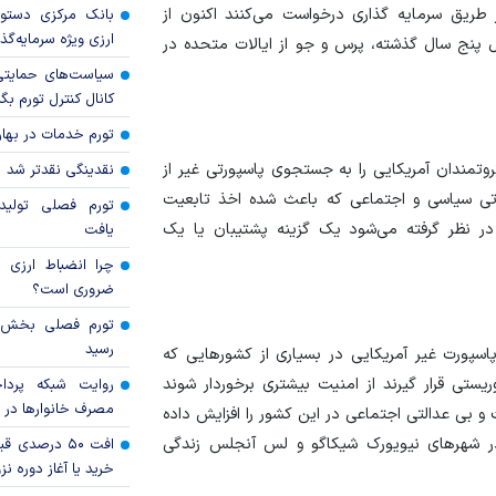
 طریق سرمایه گذاری درخواست می‌کنند اکنون از
بانک مرکزی دستور
ارزی ویژه سرمایه‌گذار
پنج سال گذشته، پرس و جو از ایالات متحده در
سیاست‌های حمایتی 
کانال کنترل تورم بگ
تورم خدمات در بهار ۱۴۰۵ چقدر شد
روتمندان آمریکایی را به جستجوی پاسپورتی غیر از
نقدینگی نقدتر شد
ثباتی سیاسی و اجتماعی که باعث شده اخذ تابعیت
تورم فصلی تولی
 در نظر گرفته می‌شود یک گزینه پشتیبان یا یک
یافت
چرا انضباط ارزی ب
ضروری است؟
رسید
اسپورت غیر آمریکایی در بسیاری از کشور‌هایی که
یستی قرار گیرند از امنیت بیشتری برخوردار شوند
روایت شبکه پردا
مصرف خانوار‌ها در 
یت و بی عدالتی اجتماعی در این کشور را افزایش داده
ر شهر‌های نیویورک شیکاگو و لس آنجلس زندگی
افت ۵۰ درصد
خرید یا آغاز دوره نز