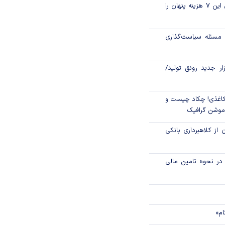
قبل از خرید قسطی این ۷ هزینه پنهان را
و فدرال‌رزرو
مسئله سیاست‌گذاری
الا رفت
زار جدید رونق تولید/
اغذی! چکاد چیست و
/موشن گرافیک
 از کلاهبرداری بانکی
م در نحوه تامین مالی
ام»