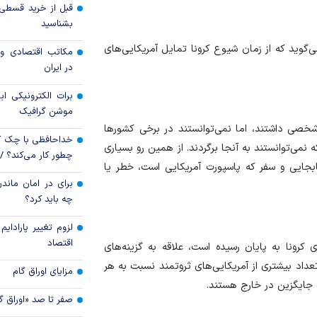
طلا در دو راهی هرمز 
بشناسید
ید که از زمان شیوع کرونا تمایل آمریکایی‌های
مکاتب اقتصادی و 
قیمت نفت یک دلار ب
در ایران
برات الکترونیکی اب
موشن گرافیک
خصی داشتند، اما نمی‌توانستند در برخی کشور‌ها
خداحافظی با چک ک
 نمی‌توانستند به آنجا برگردند. از همین رو بسیاری
چطور کار می‌کند؟ 
ابجایی و سفر که پاسپورت آمریکایی است، خطر یا
برای در امان ماندن
چه باید کرد؟
لزوم تغییر پارادای
اقتصاد
کرونا به پایان رسیده است، علاقه به گزینه‌های
اد بیشتری از آمریکایی‌های ثروتمند نسبت به هر
مزایای اوراق گام
جایگزین در خارج هستند.
صفر تا صد «اوراق گ