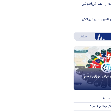
 را نقد کن!/موشن
 تامین مالی غیربانکی
درباره اینفوگرافیک
بیشتر
 مرکزی جهان از نظر
چیست؟
؟/ موشن گرافیک