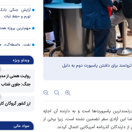
آرایش جنگی بانک 
تورم و حفظ ثبات
مهم‌ترین پروژه همتی د
نفت، واسطه‌گری م
اتکای اقتصاد
ویدئو ویژه
خدمات بانک تجارت 
روتمند برای داشتن پاسپورت دوم به دلیل
روایت همتی از مدی
رئیس کل بانک م
جنگ: جلوی شتاب فزا
مطبوعاتی بازار پول و
نتایج نهمین مرحله 
ارز کشور گروگان کا
برگزاری حراج دهم
رتمندترین پاسپورت‌ها است و به دارنده آن اجازه
قصد جهان سفر کند، اما این آزادی سفر تضمین نشده است، زیرا برخی از
خبرنگاران؛ اعتبار قلم‌
سواد مالی
ز دارندگان گذرنامه آمریکایی اعمال کردند.