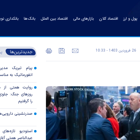
پول و ارز
اقتصاد کلان
بازارهای مالی
اقتصاد بین الملل
بانک‌ها
بانکداری نو
26 فروردين 1403 - 10:33
جدیدترین‌ها
پر
پیام تبریک مدی
انفورماتیک به مناسب
روایت همتی از م
روزهای جنگ: جلوی 
را گرفتیم
صدرنشینی دارویی‌ه
استودیو تازه‌های
عبدالناصر همتی آغاز 