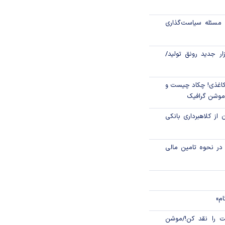
رکز مبادله ایران؛
مسئله سیاست‌گذاری
اتی در سیاهچاله
زار جدید رونق تولید/
اغذی! چکاد چیست و
/موشن گرافیک
 از کلاهبرداری بانکی
م در نحوه تامین مالی
ام»
 را نقد کن!/موشن