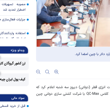
مصوبه تسهیلات 
اضطرار تمدید شد
جزئیات فعال‌سازی «
استفاده واردکنندگا
شد
ویدئو ویژه
رالی وال‌استریت، آسی
ارز کشور گروگان کا
جهان با افزایش 
مواجه است
کیف پول ایران چیه
تأمی
 انرژی قطر (دولتی) دیروز سه شنبه اعلام کرد که
توسط بانک مسکن
قراردادی را برای ساخت ۱۸ حامل گاز طبیعی مایع پیشرفته کلاس QC-Max با شرکت کشتی سازی دولتی چین
پروژه‌ها در اولویت قر
سواد مالی
اولویت‌های بانک
اقتصاد جنگی