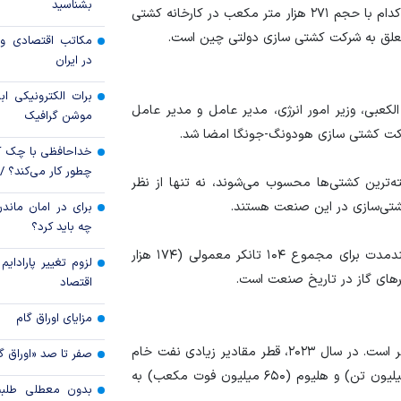
بشناسید
در بیانیه‌ قطر انرژی آمده است: ساخت کشتی‌های جدید هر کدام با حجم ۲۷۱ هزار متر مکعب در کارخانه کشتی
قیمت دلار و یورو م
علق به شرکت کشتی سازی دولتی چین است.
مکاتب اقتصادی و 
امروز پنجشنبه ۱۵ مرداد ۱۴۰۵
در ایران
سقوط ارزهای صادر
برات الکترونیکی اب
کارت‌های بازرگانی
کعبی، وزیر امور انرژی، مدیر عامل و مدیر عامل
موشن گرافیک
کت کشتی سازی هودونگ-جونگا امضا شد.
خداحافظی با چک ک
چطور کار می‌کند؟ 
ته‌ترین کشتی‌ها محسوب می‌شوند، نه تنها از نظر
کشتی‌سازی در این صنعت هستند.
برای در امان ماندن
چه باید کرد؟
ماه گذشته، قطر انرژی از اتمام امضای قرارداد‌های چارتر بلندمدت برای مجموع ۱۰۴ تانکر معمولی (۱۷۴ هزار
لزوم تغییر پارادای
ر‌های گاز در تاریخ صنعت است.
اقتصاد
مزایای اوراق گام
چین با حدود ۱۷ میلیون تن سالانه بزرگترین بازار LNG قطر است. در سال ۲۰۲۳، قطر مقادیر زیادی نفت خام
صفر تا صد «اوراق گ
(۸.۶ میلیون تن)، نفتا (۲.۳ میلیون تن)، گاز مایع (۲.۲ میلیون تن) و هلیوم (۶۵۰ میلیون فوت مکعب) به
بدون معطلی طلبت