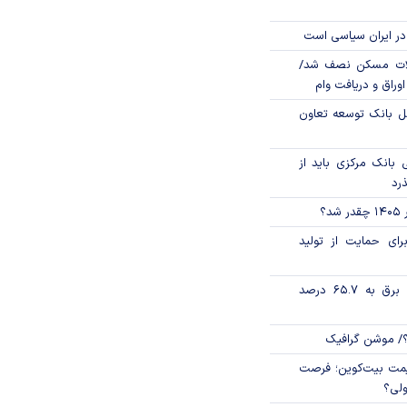
در ایران سیاسی است
لات مسکن نصف شد/
وراق و دریافت وام
مل بانک توسعه تعاون
بانک مرکزی باید از
ذرد
؟
رای حمایت از تولید
تورم فصلی بخش برق به ۶۵.۷ درصد
؟/ موشن گرافیک
ی قیمت بیت‌کوین؛ فرصت
ولی؟