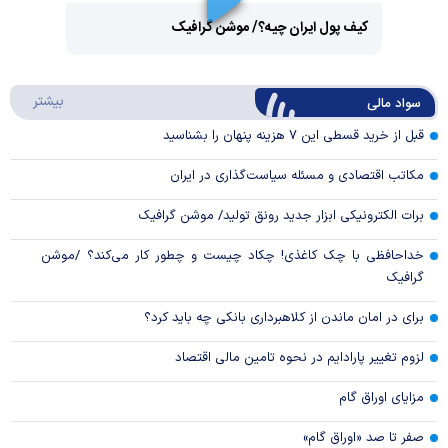
Play
کیف پول ایران چیه؟/ موشن گرافیک
Video
Play
درباره
بیشتر
سواد مالی
Video
قبل از خرید قسطی این ۷ هزینه پنهان را بشناسید
مکاتب اقتصادی و مسئله سیاست‌گذاری در ایران
برات الکترونیکی ابزار جدید رونق تولید/ موشن گرافیک
خداحافظی با چک کاغذی! چکاد چیست و چطور کار می‌کند؟ /موشن
گرافیک
برای در امان ماندن از کلاهبرداری بانکی چه باید کرد؟
لزوم تغییر پارادایم در نحوه تامین مالی اقتصاد
مزایای اوراق گام
صفر تا صد «اوراق گام»