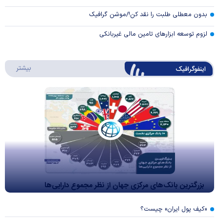
بدون معطلی طلبت را نقد کن!/موشن گرافیک
لزوم توسعه ابزارهای تامین مالی غیربانکی
درباره 
بیشتر
اینفوگرافیک
بزرگترین بانک‌های مرکزی جهان از نظر مجموع دارایی‌ها
«کیف پول ایران» چیست؟