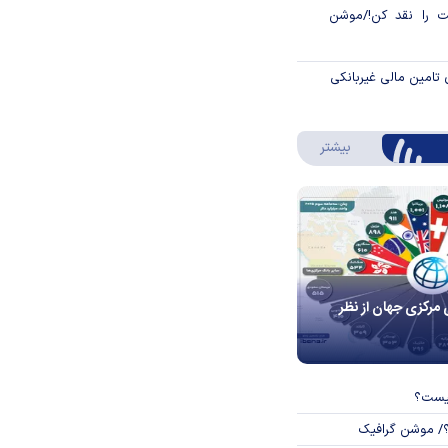
 را نقد کن!/موشن
 تامین مالی غیربانکی
درباره اینفوگرافیک
بیشتر
 مرکزی جهان از نظر
چیست؟
؟/ موشن گرافیک