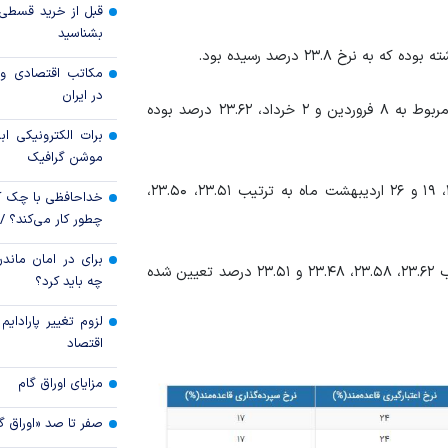
بشناسید
خدمات بانک تجارت 
مکاتب اقتصادی و 
رئیس کل بانک م
در ایران
همچنین بیشترین نرخ بهره بین بانکی در سال جاری نیز مربوط به ۸ فروردین و ۲ خرداد، ۲۳.۶۲ درصد بوده
مطبوعاتی بازار پول و
برات الکترونیکی اب
موشن گرافیک
نرخ بهره در اردیبهشت ماه سال جاری در تاریخ‌های ۵، ۱۲، ۱۹ و ۲۶ اردیبهشت ماه به ترتیب ۲۳.۵۱، ۲۳.۵۰،
خداحافظی با چک ک
چطور کار می‌کند؟ 
برای در امان ماندن
این نرخ در ۸، ۱۵، ۲۲ و ۲۹ فروردین ماه سال جاری به ترتیب ۲۳.۶۲، ۲۳.۵۸، ۲۳.۴۸ و ۲۳.۵۱ درصد تعیین شده
چه باید کرد؟
لزوم تغییر پارادای
اقتصاد
مزایای اوراق گام
صفر تا صد «اوراق گ