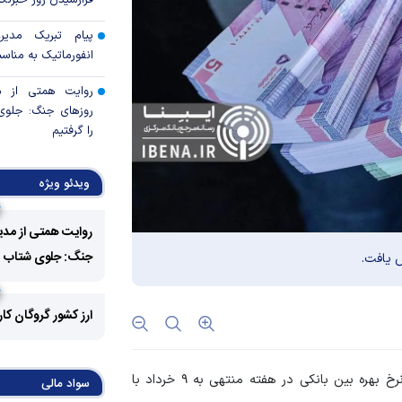
فرارسیدن روز خبرنگا
پیام تبریک مدی
انفورماتیک به مناسب
روایت همتی از م
روزهای جنگ: جلوی 
را گرفتیم
صدرنشینی دارویی‌ه
ویدئو ویژه
استودیو تازه‌های
روایت همتی از مدی
عبدالناصر همتی آغاز 
جنگ: جلوی شتاب فزا
آرایش جنگی بانک 
تورم و حفظ ثبات
ارز کشور گروگان کا
مهم‌ترین پروژه همتی د
نفت، واسطه‌گری م
، در جدیدترین گزارش بانک مرکزی نرخ بهره بین بانکی در هفته منتهی به ۹ خرداد با
سواد مالی
اتکای اقتصاد