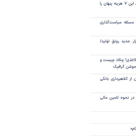
قبل از خرید قسطی این ۷ هزینه پنهان را
در یک نگاه
مسئله سیاست‌گذاری
رکزی از موسسه
 ارز بازدید کرد
زار جدید رونق تولید/
اغذی! چکاد چیست و
/موشن گرافیک
 از کلاهبرداری بانکی
م در نحوه تامین مالی
ام»