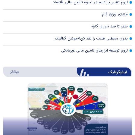
لزوم تغییر پارادایم در نحوه تامین مالی اقتصاد
مزایای اوراق گام
صفر تا صد «اوراق گام»
بدون معطلی طلبت را نقد کن!/موشن گرافیک
لزوم توسعه ابزارهای تامین مالی غیربانکی
درباره 
بیشتر
اینفوگرافیک