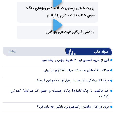
روایت همتی از مدیریت اقتصاد در روزهای جنگ:
جلوی شتاب فزاینده تورم را گرفتیم
Play
Video
ارز کشور گروگان کارت‌های بازرگانی
Play
درباره
بیشتر
سواد مالی
Video
قبل از خرید قسطی این ۷ هزینه پنهان را بشناسید
مکاتب اقتصادی و مسئله سیاست‌گذاری در ایران
برات الکترونیکی ابزار جدید رونق تولید/ موشن گرافیک
خداحافظی با چک کاغذی! چکاد چیست و چطور کار می‌کند؟ /موشن
گرافیک
برای در امان ماندن از کلاهبرداری بانکی چه باید کرد؟