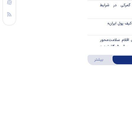
گمرکی در شرایط
کیف پول ایران»
ن اقلام سلامت‌محور
از اوراق گام تا پایان سال ۱۴۰۵ تمدید
درباره ویدئو ویژه
بیشتر
ا را تکان داد
قیمت مواد غذایی
ن مالی ۳۹۶ هزار واحد نهضت ملی
/ فروش اقساطی
ار گیرد
 مرکزی در شرایط