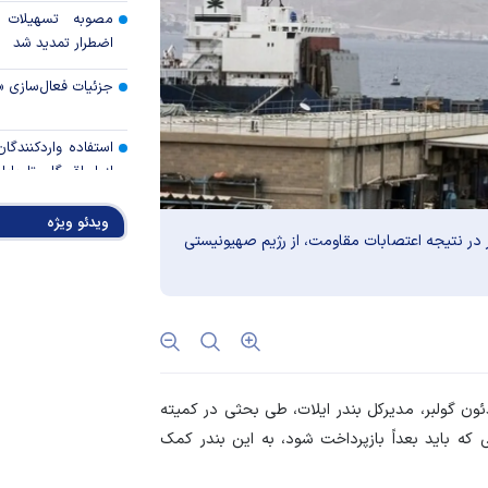
مصوبه تسهیلات 
اضطرار تمدید شد
جزئیات فعال‌سازی «
استفاده واردکنندگا
شد
ویدئو ویژه
رالی وال‌استریت، آسی
 در نتیجه اعتصابات مقاومت، از رژیم صهیونیستی
جهان با افزایش 
مواجه است
تأمی
توسط بانک مسکن
ئون گولبر، مدیرکل بندر ایلات، طی بحثی در کمیته
پروژه‌ها در اولویت قر
 که باید بعداً بازپرداخت شود، به این بندر کمک
اولویت‌های بانک
اقتصاد جنگی