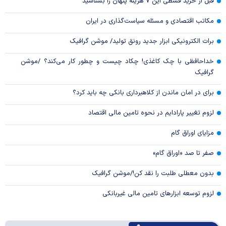
قبل از خرید قسطی این ۷ هزینه پنهان را بشناسید
مکاتب اقتصادی و مسئله سیاست‌گذاری در ایران
برات الکترونیکی ابزار جدید رونق تولید/ موشن گرافیک
خداحافظی با چک کاغذی! چکاد چیست و چطور کار می‌کند؟ /موشن
گرافیک
برای در امان ماندن از کلاهبرداری بانکی چه باید کرد؟
لزوم تغییر پارادایم در نحوه تامین مالی اقتصاد
مزایای اوراق گام
صفر تا صد «اوراق گام»
بدون معطلی طلبت را نقد کن!/موشن گرافیک
لزوم توسعه ابزارهای تامین مالی غیربانکی