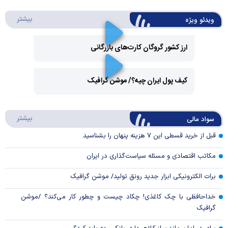
درباره 
بیشتر
ویدئو ویژه
ارز کشور گروگان کارت‌های بازرگانی
Play
کیف پول ایران چیه؟/ موشن گرافیک
Video
Play
درباره
بیشتر
سواد مالی
Video
قبل از خرید قسطی این ۷ هزینه پنهان را بشناسید
مکاتب اقتصادی و مسئله سیاست‌گذاری در ایران
برات الکترونیکی ابزار جدید رونق تولید/ موشن گرافیک
خداحافظی با چک کاغذی! چکاد چیست و چطور کار می‌کند؟ /موشن
گرافیک