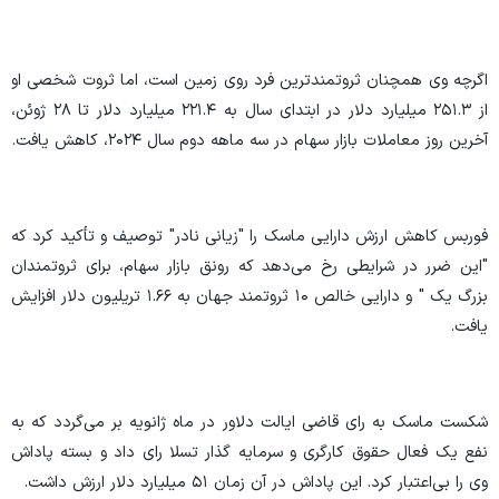
اگرچه وی همچنان ثروتمندترین فرد روی زمین است، اما ثروت شخصی او
از ۲۵۱.۳ میلیارد دلار در ابتدای سال به ۲۲۱.۴ میلیارد دلار تا ۲۸ ژوئن،
آخرین روز معاملات بازار سهام در سه ماهه دوم سال ۲۰۲۴، کاهش یافت.
فوربس کاهش ارزش دارایی ماسک را "زیانی نادر" توصیف و تأکید کرد که
"این ضرر در شرایطی رخ می‌دهد که رونق بازار سهام، برای ثروتمندان
بزرگ یک " و دارایی خالص ۱۰ ثروتمند جهان به ۱.۶۶ تریلیون دلار افزایش
یافت.
شکست ماسک به رای قاضی ایالت دلاور در ماه ژانویه بر می‌گردد که به
نفع یک فعال حقوق کارگری و سرمایه گذار تسلا رای داد و بسته پاداش
وی را بی‌اعتبار کرد. این پاداش در آن زمان ۵۱ میلیارد دلار ارزش داشت.