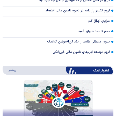
برای در امان ماندن از کلاهبرداری بانکی چه باید کرد؟
لزوم تغییر پارادایم در نحوه تامین مالی اقتصاد
مزایای اوراق گام
صفر تا صد «اوراق گام»
بدون معطلی طلبت را نقد کن!/موشن گرافیک
لزوم توسعه ابزارهای تامین مالی غیربانکی
درباره 
بیشتر
اینفوگرافیک