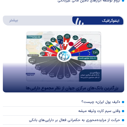
لزوم توسعه ابزارهای تامین مالی غیربانکی
درباره 
بیشتر
اینفوگرافیک
بزرگترین بانک‌های مرکزی جهان از نظر مجموع دارایی‌ها
«کیف پول ایران» چیست؟
وقتی سیم کارت وثیقه میشه
حرکت از مزایده‌محوری به حکمرانی فعال بر دارایی‌های بانکی