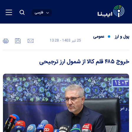
فارسی
پول و ارز
عمومی
25 تير 1403 - 13:28
خروج ۴۸۵ قلم کالا از شمول ارز ترجیحی