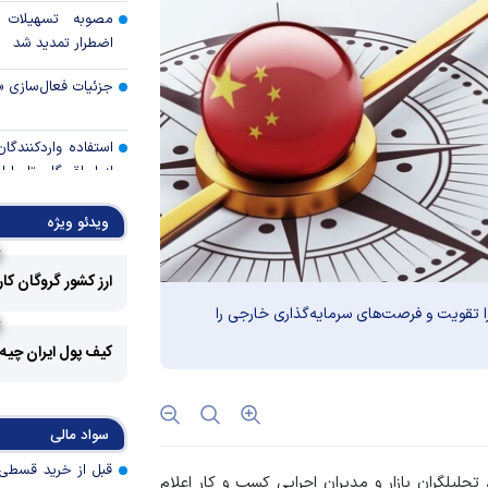
مصوبه تسهیلات 
اضطرار تمدید شد
جزئیات فعال‌سازی «
استفاده واردکنندگا
شد
ویدئو ویژه
رالی وال‌استریت، آسی
ارز کشور گروگان کا
جهان با افزایش 
 تقویت و فرصت‌های سرمایه‌گذاری خارجی را
مواجه است
کیف پول ایران چیه
تأمی
توسط بانک مسکن
پروژه‌ها در اولویت قر
سواد مالی
اولویت‌های بانک
 تحلیلگران بازار و مدیران اجرایی کسب و کار اعلام
اقتصاد جنگی