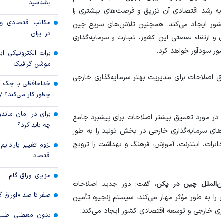
بشناسید
به رشد اقتصادی آن تزریق و فرصت‌های بیشتری را
قیمت دلار و یورو م
مکاتب اقتصادی و 
کشور ایجاد می‌کند. همچنین تلاش‌های سریع چین
امروز پنجشنبه ۱۵ مرداد ۱۴۰۵
در ایران
 و ارتقاء صنعتی این کشور، تجارت و سرمایه‌گذاری
سقوط ارزهای صادر
ور سودآور خواهد کرد.
برات الکترونیکی اب
کارت‌های بازرگانی
موشن گرافیک
صلاحات برای مدیریت بهتر سرمایه‌گذاری خارجی
خداحافظی با چک ک
چطور کار می‌کند؟ 
برای در امان ماندن
 مورد تعمیق بیشتر اصلاحات برای پیشبرد جامع
چه باید کرد؟
ی سرمایه‌گذاری خارجی در بخش تولید را به طور
رات، اینترنت، آموزش، فرهنگ و بهداشت را ترویج
لزوم تغییر پارادای
اقتصاد
مزایای اوراق گام
ن‌الملل چین در پکن
، گفت: دور جدید اصلاحات
صفر تا صد «اوراق گ
را به طور مؤثر مهار می‌کند، سیستم زنجیره تأمین
اری خارجی و توسعه اقتصادی کشور ایجاد می‌کند.
بدون معطلی طلبت