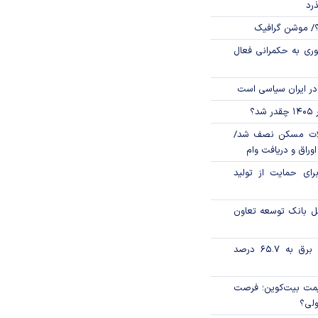
ذرد
؟/ موشن گرافیک
وری به حکمرانی فعال
در ایران سیاسی است
؟
لات مسکن نصف شد/
وراق و دریافت وام
رای حمایت از تولید
مل بانک توسعه تعاون
تورم فصلی بخش برق به ۶۵.۷ درصد
ی قیمت بیت‌کوین؛ فرصت
ولی؟