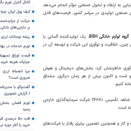
کانال کنترل تورم بگ
یابی به ارتقاء و تحول صنعتی مؤثر انجام می‌دهد
کیف پول ایران چیه
ای صنعتی تولیدی در سراسر کشور، فرصت‌های قابل
حرکت از مزایده‌مح
بر دارایی‌های بانکی
وه لوازم خانگی BSH
، یک تولیدکننده آلمانی با
ریشه نوسانات ارزی 
در چین، خلاقیت و نوآوری این شرکت و توسعه آن در
تورم خدمات در بهار ۱۴۰۵ چقدر شد
قیمت اوراق تسهی
جزئیات هزینه خرید ا
نوآوری خاطرنشان کرد: بخش‌های دیجیتال و هوش
چرا انضباط ارزی ب
 است و اکنون بیش از هر زمان دیگری، مشتاق
ضروری است؟
ده کنیم.
گفت‌وگو با مدیرعا
/ گزارش تصویری
بر اساس داده‌های وزارت بازرگانی، چین در نیمه اول سال شاهد تأسیس ۲۶۸۷۰ شرکت سرمایه‌گذاری خارجی
رسید
افت ۵۰ درصد
 و کار و همچنین تضمین برابری رفتار با شرکت‌های
خرید یا آغاز دوره نز