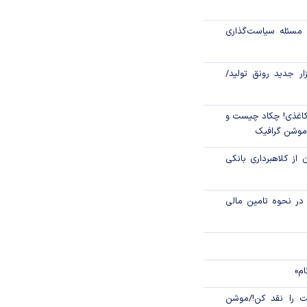
رکز مبادله ایران؛
مسئله سیاست‌گذاری
اتی در سیاهچاله
زار جدید رونق تولید/
اغذی! چکاد چیست و
/موشن گرافیک
 از کلاهبرداری بانکی
م در نحوه تامین مالی
ام»
 را نقد کن!/موشن