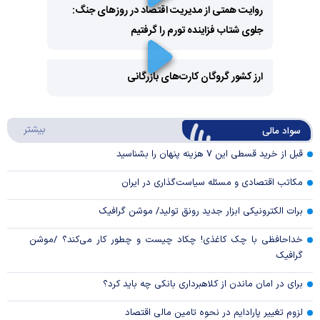
روایت همتی از مدیریت اقتصاد در روزهای جنگ:
جلوی شتاب فزاینده تورم را گرفتیم
Play
Video
ارز کشور گروگان کارت‌های بازرگانی
Play
درباره
بیشتر
سواد مالی
Video
قبل از خرید قسطی این ۷ هزینه پنهان را بشناسید
مکاتب اقتصادی و مسئله سیاست‌گذاری در ایران
برات الکترونیکی ابزار جدید رونق تولید/ موشن گرافیک
خداحافظی با چک کاغذی! چکاد چیست و چطور کار می‌کند؟ /موشن
گرافیک
برای در امان ماندن از کلاهبرداری بانکی چه باید کرد؟
لزوم تغییر پارادایم در نحوه تامین مالی اقتصاد