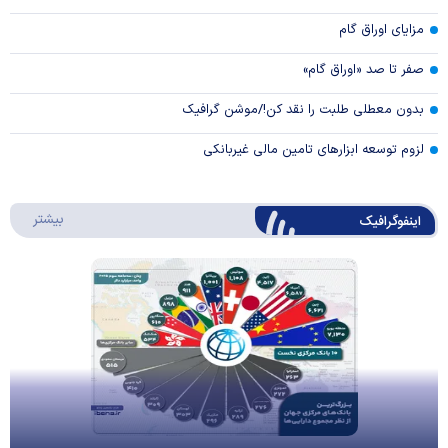
مزایای اوراق گام
صفر تا صد «اوراق گام»
بدون معطلی طلبت را نقد کن!/موشن گرافیک
لزوم توسعه ابزارهای تامین مالی غیربانکی
درباره 
بیشتر
اینفوگرافیک