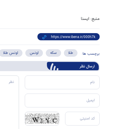
منبع: ایسنا
طلا
سکه
اونس
اونس طلا
برچسب ها:
ارسال‌ نظر