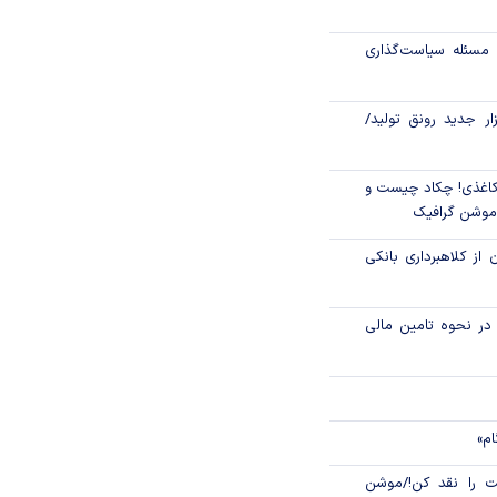
مسئله سیاست‌گذاری
گمرکی در شرایط
زار جدید رونق تولید/
اغذی! چکاد چیست و
/موشن گرافیک
 از کلاهبرداری بانکی
م در نحوه تامین مالی
ام»
 را نقد کن!/موشن