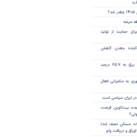
ذرد
؟
قه میشه
رای حمایت از تولید
دکننده معدن کاهش
تورم فصلی بخش برق به ۶۵.۷ درصد
وری به حکمرانی فعال
در ایران سیاسی است
ی قیمت بیت‌کوین؛ فرصت
ولی؟
لات مسکن نصف شد/
وراق و دریافت وام