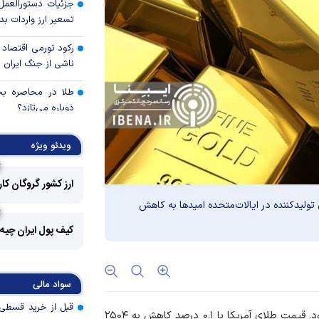
جزئیات دستورالعمل 
تسعیر ارز واردات بدو
رکود تورمی اقتصاد 
ناشی از جنگ ایران
طلا در محاصره بحرا
دوباره می‌تازد؟
بدون اصلاحات ساخ
ویدئو ویژه
ممکن نیست
بانک تجارت، تأمین
ارز کشور گروگان کا
بازسازی فاز‌های ۴ و ۵ پارس جنوبی
ولیدکننده در ایالات‌متحده امید‌ها به کاهش
خدمات چک در بان
کیف پول ایران چیه
امن و یکپارچه
آمادگی ایران برای
سواد مالی
صنعتی پروژه‌محور 
تهاتر ۶۷۳
، بهای هر اونس طلا ۲۴۶۵ دلار و ۲۷ سنت بود. قیمت طلای آمریکا با ۰.۱ درصد کاهش به ۲۵۰۴