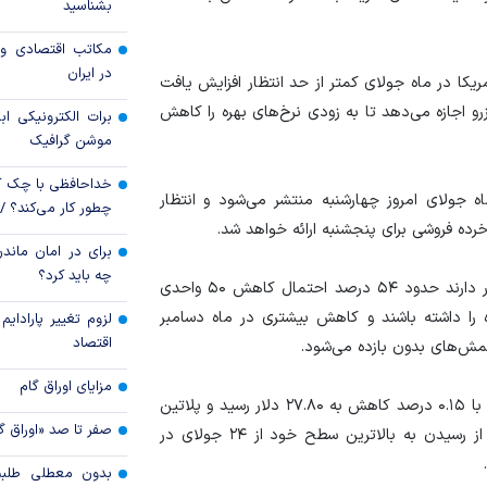
بشناسید
شرکت‌های تراستی
مکاتب اقتصادی و 
مصوبه تسهیلات 
در ایران
ریکا در ماه جولای کمتر از حد انتظار افزایش یافت
اضطرار تمدید شد
رو اجازه می‌دهد تا به زودی نرخ‌های بهره را کاهش
برات الکترونیکی اب
موشن گرافیک
خداحافظی با چک ک
 جولای امروز چهارشنبه منتشر می‌شود و انتظار
چطور کار می‌کند؟ 
برای در امان ماندن
چه باید کرد؟
بر اساس گزارش CME FedWatch Tool، معامله‌گران انتظار دارند حدود ۵۴ درصد احتمال کاهش ۵۰ واحدی
ه را داشته باشند و کاهش بیشتری در ماه دسامبر
لزوم تغییر پارادای
اقتصاد
مش‌های بدون بازده می‌شود.
مزایای اوراق گام
رویترز گزارش کرد در بازار سایر فلزات ارزشمند، هر اونس نقره با ۰.۱۵ درصد کاهش به ۲۷.۸۰ دلار رسید و پلاتین
صفر تا صد «اوراق گ
با ۰.۲ درصد افزایش به ۹۳۸.۲۵ دلار رسید. پالادیوم پس از رسیدن به بالاترین سطح خود از ۲۴ جولای در
بدون معطلی طلبت