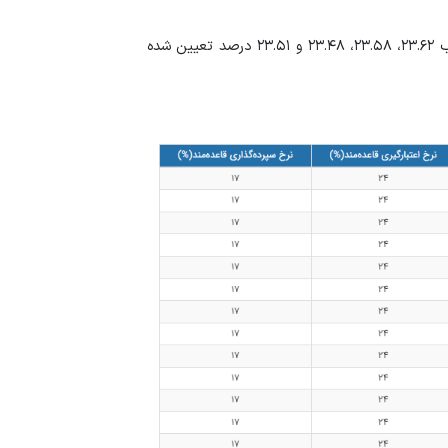
این نرخ در ۸، ۱۵، ۲۲ و ۲۹ فروردین ماه سال جاری به ترتیب ۲۳.۶۲، ۲۳.۵۸، ۲۳.۴۸ و ۲۳.۵۱ درصد تعیین شده