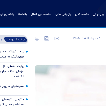
پول و ارز
اقتصاد کلان
بازارهای مالی
اقتصاد بین الملل
بانک‌ها
بانکداری نو
27 مرداد 1403 - 09:55
جدیدترین‌ها
پر
پیام تبریک مدی
انفورماتیک به مناسب
روایت همتی از م
روزهای جنگ: جلوی 
را گرفتیم
صدرنشینی دارویی‌ه
استودیو تازه‌های
عبدالناصر همتی آغاز 