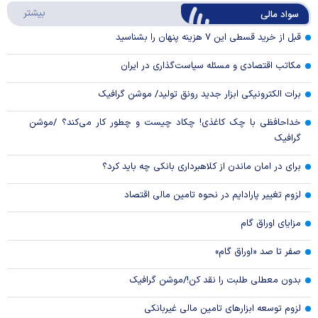
درباره
بیشتر
سواد مالی
Video
قبل از خرید قسطی این ۷ هزینه پنهان را بشناسید
مکاتب اقتصادی و مسئله سیاست‌گذاری در ایران
برات الکترونیکی ابزار جدید رونق تولید/ موشن گرافیک
خداحافظی با چک کاغذی! چکاد چیست و چطور کار می‌کند؟ /موشن
گرافیک
برای در امان ماندن از کلاهبرداری بانکی چه باید کرد؟
لزوم تغییر پارادایم در نحوه تامین مالی اقتصاد
مزایای اوراق گام
صفر تا صد «اوراق گام»
بدون معطلی طلبت را نقد کن!/موشن گرافیک
لزوم توسعه ابزارهای تامین مالی غیربانکی