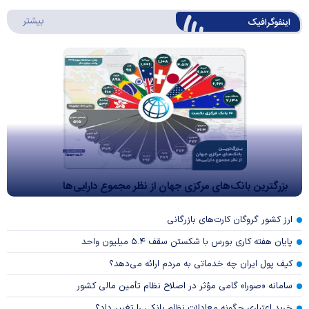
درباره 
بیشتر
اینفوگرافیک
بزرگترین بانک‌های مرکزی جهان از نظر مجموع دارایی‌ها
ارز کشور گروگان کارت‌های بازرگانی
پایان هفته کاری بورس با شکستن سقف ۵.۴ میلیون واحد
کیف پول ایران چه خدماتی به مردم ارائه می‌دهد؟
سامانه «صورا» گامی مؤثر در اصلاح نظام تأمین مالی کشور
خرید اعتباری چگونه معادلات نظام بانکی را تغییر داد؟