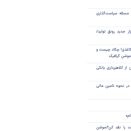
مسئله سیاست‌گذاری
ت‌های بازرگانی
نه معادلات نظام
زار جدید رونق تولید/
اغذی! چکاد چیست و
/موشن گرافیک
 از کلاهبرداری بانکی
م در نحوه تامین مالی
ام»
 را نقد کن!/موشن