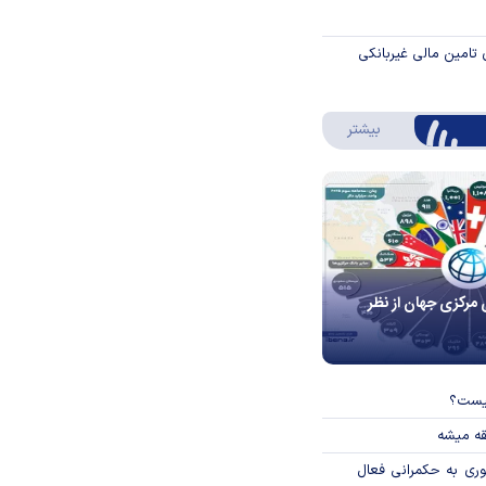
 تامین مالی غیربانکی
درباره اینفوگرافیک
بیشتر
 مرکزی جهان از نظر
چیست؟
قه میشه
وری به حکمرانی فعال