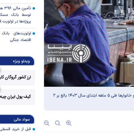
تأمی
توسط بانک مسکن
پروژه‌ها در اولویت قر
اولویت‌های بانک
اقتصاد جنگی
قیمت دلار و یورو م
امروز پنجشنبه ۱۵ مرداد ۱۴۰۵
ویدئو ویژه
سقوط ارزهای صادر
ارز کشور گروگان کا
کارت‌های بازرگانی
رکوردشکنی قیمت هف
تسهیلات پرداختی بانک‌ها به بخش‌های مختلف اقتصادی و خانوار‌ها طی ۵ ماهه ابتدای سال ۱۴۰۳ بالغ بر ۲
جهانی
کیف پول ایران چیه
پرداخت 
مسکن به آسیب‌
سواد مالی
هرمزگان
کالابرگ سه دهک م