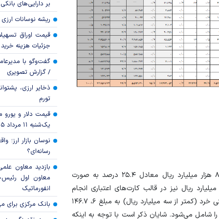
بر دارایی‌های بانکی
ریشه نوسانات ارزی 
قیمت اوراق تسهی
جزئیات هزینه خرید ا
گفت‌وگو با مدیرعا
/ گزارش تصویری
ذخایر ارزی، پشتوانه 
تورم
قیمت دلار و یورو مرک
یک‌شنبه ۱۱ مرداد ۱۴۰۵
نوسان بازار ارز؛ و
رسانه‌ای؟
بازدید معاون علمی
از کل تسهیلات پرداختی در دوره یاد شده، مبلغ ۵، ۸۳۱.۵ هزار میلیارد ریال معادل ۲۵.۴ درصد به صورت
معاون اول رئیس‌
رد اعطا شده است. همچنین مبلغ ۳۱۵.۲ هزار میلیارد ریال نیز در قالب کارت‌های اعتباری انجام
انفورماتیک
پذیرفته است، که با احتساب این مبلغ، کل تسهیلات پرداختی خرد (کمتر از سه میلیارد ریال) به مبلغ ۶، ۱۴۶.۷
بانک مرکزی برای مه
تسهیلات پرداختی را شامل می‌شود. شایان ذکر است با توجه به اینکه