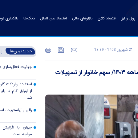
پول و ارز
اقتصاد کلان
بازارهای مالی
اقتصاد بین الملل
بانک‌ها
بانکداری نو
21 شهريور 1403 - 13:39
جدیدترین‌ها
پر
جزئیات فعال‌سازی «
پرداخت ۲ هزار و ۲۹۵ همت وام بانکی در ۵ ماهه ۱۴۰۳/ سهم خانوار از تسهیلات
استفاده واردکنندگا
شد
رالی وال‌استریت، آسی
جهان با افزایش 
مواجه است