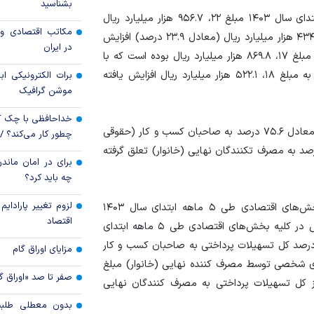
بشناسید
، تسهیلات پرداختی بانک‌ها طی ۵ ماهه ابتدای سال ۱۴۰۳ مبلغ ۲۲، ۹۵۶.۷ هزار میلیارد ریال
مکاتب اقتصادی و 
ارز کشور گروگان کار
می‌باشد که در مقایسه با دوره مشابه سال قبل مبلغ ۴، ۴۳۴.۶ هزار میلیارد ریال (معادل ۲۳.۹ درصد) افزایش
در ایران
داشته است. (تسهیلات پرداختی ۵ ماهه ابتدای سال ۱۴۰۲ مبلغ ۱۷، ۸۶۹.۸ هزار میلیارد ریال بوده است که با
در نظر گرفتن تعدیلات صورت پذیرفته توسط شبکه بانکی به مبلغ ۱۸، ۵۲۲.۱ هزار میلیارد ریال افزایش یافته
خرید اعتباری چگو
برات الکترونیکی اب
موشن گرافیک
بانکی را تغییر داد؟
خداحافظی با چک ک
از کل تسهیلات پرداختی، مبلغ ۱۷، ۳۶۳.۱ هزار میلیارد ریال معادل ۷۵.۶ درصد به صاحبان کسب و کار (حقوقی
چطور کار می‌کند؟ 
قوقی) و ۵، ۵۹۳.۶ هزار میلیارد ریال معادل ۲۴.۴ درصد به مصرف تکنندگان نهایی (خانوار) تعلق گرفته
برای در امان ماندن
چه باید کرد؟
لزوم تغییر پارادای
جدول ۱ بیانگر هدف از دریافت تسهیلات پرداختی در بخش‌های اقتصادی طی ۵ ماهه ابتدای سال ۱۴۰۳
اقتصاد
می‌باشد. سهم تسهیلات پرداختی در قالب سرمایه در گردش در کلیه بخش‌های اقتصادی طی ۵ ماهه ابتدای
 ۱۴۰۳ مبلغ ۱۳، ۰۹۹.۴ هزار میلیارد ریال معادل ۷۵.۴ درصد کل تسهیلات پرداختی به صاحبان کسب و کار
مزایای اوراق گام
ی شخصی توسط مصرف کننده نهایی (خانوار) مبلغ
صفر تا صد «اوراق گ
۲ هزار میلیارد ریال معادل ۴۰.۹ درصد از کل تسهیلات پرداختی به مصرف کنندگان نهایی
بدون معطلی طلبت