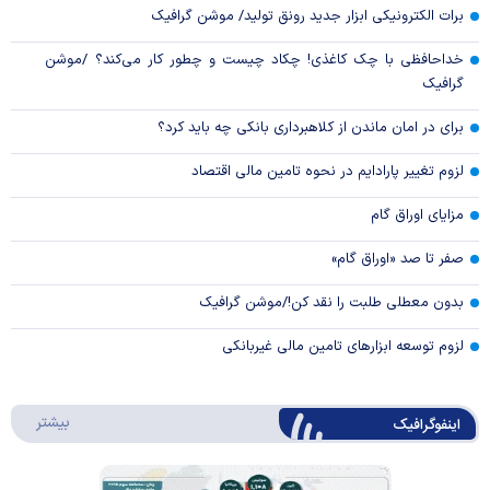
برات الکترونیکی ابزار جدید رونق تولید/ موشن گرافیک
خداحافظی با چک کاغذی! چکاد چیست و چطور کار می‌کند؟ /موشن
گرافیک
برای در امان ماندن از کلاهبرداری بانکی چه باید کرد؟
لزوم تغییر پارادایم در نحوه تامین مالی اقتصاد
مزایای اوراق گام
صفر تا صد «اوراق گام»
بدون معطلی طلبت را نقد کن!/موشن گرافیک
لزوم توسعه ابزارهای تامین مالی غیربانکی
درباره 
بیشتر
اینفوگرافیک