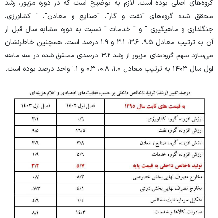
گروه‌های اصلی بوده است. لازم به توضیح است که در دوره مزبور، رشد
محقق شده گروه‌های "نفت و گاز"، "صنایع و معادن"، " کشاورزی،
جنگلداری و ماهیگیری " و " خدمات " نسبت به دوره مشابه سال قبل از
آن به ترتیب معادل ۹.۵، ۳.۶، ۳.۱ و ۱.۹ درصد است. همچنین خاطرنشان
می‌سازد سهم گروه‌های مزبور از رشد ۳.۲ درصدی محقق شده در سه ماهه
اول سال ۱۴۰۳ به ترتیب معادل ۱.۰، ۰.۸، ۰.۳ و ۱.۱ واحد درصد بوده است.