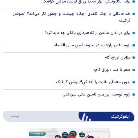
برات الکترونیکی ابزار جدید رونق تولید/ موشن گرافیک
خداحافظی با چک کاغذی! چکاد چیست و چطور کار می‌کند؟ /موشن
گرافیک
برای در امان ماندن از کلاهبرداری بانکی چه باید کرد؟
لزوم تغییر پارادایم در نحوه تامین مالی اقتصاد
مزایای اوراق گام
صفر تا صد «اوراق گام»
بدون معطلی طلبت را نقد کن!/موشن گرافیک
لزوم توسعه ابزارهای تامین مالی غیربانکی
درباره 
بیشتر
اینفوگرافیک