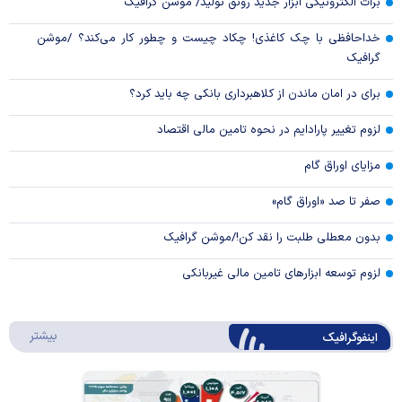
برات الکترونیکی ابزار جدید رونق تولید/ موشن گرافیک
خداحافظی با چک کاغذی! چکاد چیست و چطور کار می‌کند؟ /موشن
گرافیک
برای در امان ماندن از کلاهبرداری بانکی چه باید کرد؟
لزوم تغییر پارادایم در نحوه تامین مالی اقتصاد
مزایای اوراق گام
صفر تا صد «اوراق گام»
بدون معطلی طلبت را نقد کن!/موشن گرافیک
لزوم توسعه ابزارهای تامین مالی غیربانکی
درباره 
بیشتر
اینفوگرافیک