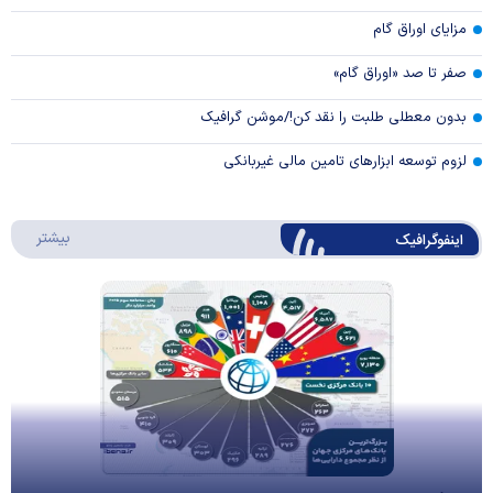
مزایای اوراق گام
صفر تا صد «اوراق گام»
بدون معطلی طلبت را نقد کن!/موشن گرافیک
لزوم توسعه ابزارهای تامین مالی غیربانکی
درباره 
بیشتر
اینفوگرافیک