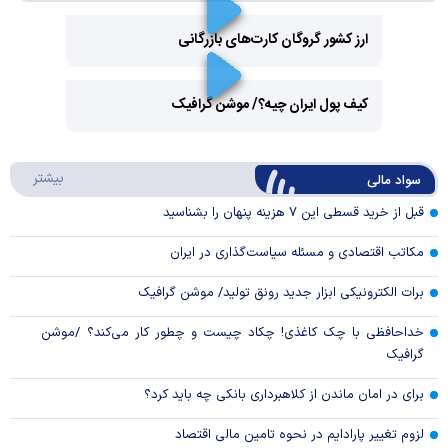
ارز کشور گروگان کارت‌های بازرگانی
Play
کیف پول ایران چیه؟/ موشن گرافیک
Video
Play
درباره
بیشتر
سواد مالی
Video
قبل از خرید قسطی این ۷ هزینه پنهان را بشناسید
مکاتب اقتصادی و مسئله سیاست‌گذاری در ایران
برات الکترونیکی ابزار جدید رونق تولید/ موشن گرافیک
خداحافظی با چک کاغذی! چکاد چیست و چطور کار می‌کند؟ /موشن
گرافیک
برای در امان ماندن از کلاهبرداری بانکی چه باید کرد؟
لزوم تغییر پارادایم در نحوه تامین مالی اقتصاد