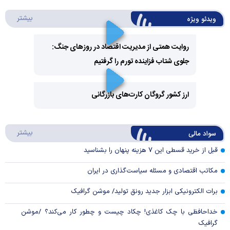
درباره 
بیشتر
ویدئو ویژه
روایت همتی از مدیریت اقتصاد در روزهای جنگ:
جلوی شتاب فزاینده تورم را گرفتیم
Play
Video
ارز کشور گروگان کارت‌های بازرگانی
Play
درباره
بیشتر
سواد مالی
Video
قبل از خرید قسطی این ۷ هزینه پنهان را بشناسید
مکاتب اقتصادی و مسئله سیاست‌گذاری در ایران
برات الکترونیکی ابزار جدید رونق تولید/ موشن گرافیک
خداحافظی با چک کاغذی! چکاد چیست و چطور کار می‌کند؟ /موشن
گرافیک