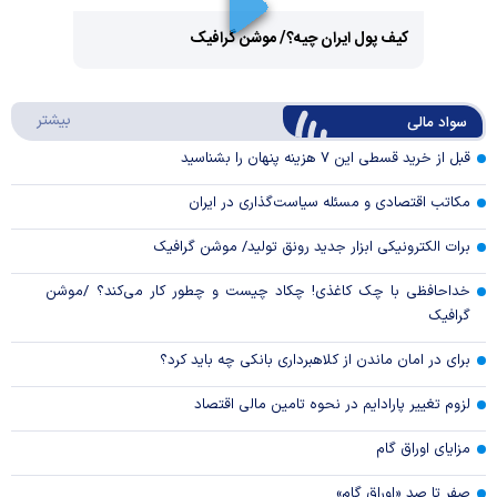
Play
کیف پول ایران چیه؟/ موشن گرافیک
Video
Play
درباره
بیشتر
سواد مالی
Video
قبل از خرید قسطی این ۷ هزینه پنهان را بشناسید
مکاتب اقتصادی و مسئله سیاست‌گذاری در ایران
برات الکترونیکی ابزار جدید رونق تولید/ موشن گرافیک
خداحافظی با چک کاغذی! چکاد چیست و چطور کار می‌کند؟ /موشن
گرافیک
برای در امان ماندن از کلاهبرداری بانکی چه باید کرد؟
لزوم تغییر پارادایم در نحوه تامین مالی اقتصاد
مزایای اوراق گام
صفر تا صد «اوراق گام»