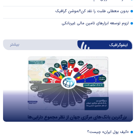
بدون معطلی طلبت را نقد کن!/موشن گرافیک
لزوم توسعه ابزارهای تامین مالی غیربانکی
درباره 
بیشتر
اینفوگرافیک
بزرگترین بانک‌های مرکزی جهان از نظر مجموع دارایی‌ها
«کیف پول ایران» چیست؟