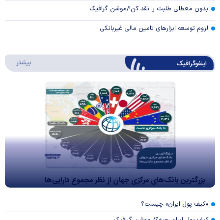
بدون معطلی طلبت را نقد کن!/موشن گرافیک
لزوم توسعه ابزارهای تامین مالی غیربانکی
درباره 
بیشتر
اینفوگرافیک
بزرگترین بانک‌های مرکزی جهان از نظر مجموع دارایی‌ها
«کیف پول ایران» چیست؟
کیف پول ایران چیه؟/ موشن گرافیک