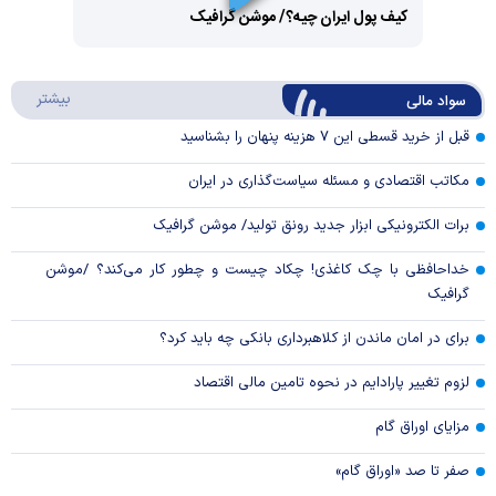
کیف پول ایران چیه؟/ موشن گرافیک
Video
Play
درباره
بیشتر
سواد مالی
Video
قبل از خرید قسطی این ۷ هزینه پنهان را بشناسید
مکاتب اقتصادی و مسئله سیاست‌گذاری در ایران
برات الکترونیکی ابزار جدید رونق تولید/ موشن گرافیک
خداحافظی با چک کاغذی! چکاد چیست و چطور کار می‌کند؟ /موشن
گرافیک
برای در امان ماندن از کلاهبرداری بانکی چه باید کرد؟
لزوم تغییر پارادایم در نحوه تامین مالی اقتصاد
مزایای اوراق گام
صفر تا صد «اوراق گام»